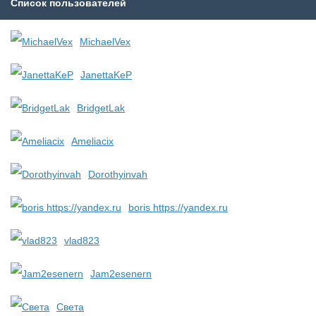
Список пользователей
MichaelVex
JanettaKeP
BridgetLak
Ameliacix
Dorothyinvah
boris https://yandex.ru
vlad823
Jam2esenern
Света