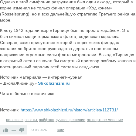
Однако в этой симфонии разрушения был один аккорд, который в
корне изменил не только финал операции «Ход конем»
(Rösselsprung), но и всю дальнейшую стратегию Третьего рейха на
море.
К лету 1942 года линкор «Тирпиц» был не просто кораблем. Это
был символ мощи германского флота, «одинокая королева
Севера», само присутствие которой в норвежских фиордах
заставляло британское руководство держать в постоянном
напряжении огромные силы флота метрополии. Выход «Тирпица»
в открытый океан означал бы смертный приговор любому конвою и
потенциальный паралич всей системы ленд-лиза.
Источник материала — интернет-журнал
«ШколаЖизни.ру»
Shkolazhizni.ru
Читать больше в источнике:
Источник:
https://www.shkolazhizni.ru/history/articles/112731/
полезное
,
советы
,
лайфхак
,
лучшее решение
,
экспертное менение
—
23.03.2026
katia