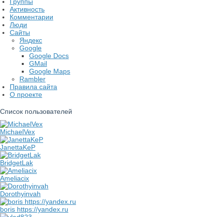
Группы
Активность
Комментарии
Люди
Сайты
Яндекс
Google
Google Docs
GMail
Google Maps
Rambler
Правила сайта
О проекте
Список пользователей
MichaelVex
JanettaKeP
BridgetLak
Ameliacix
Dorothyinvah
boris https://yandex.ru