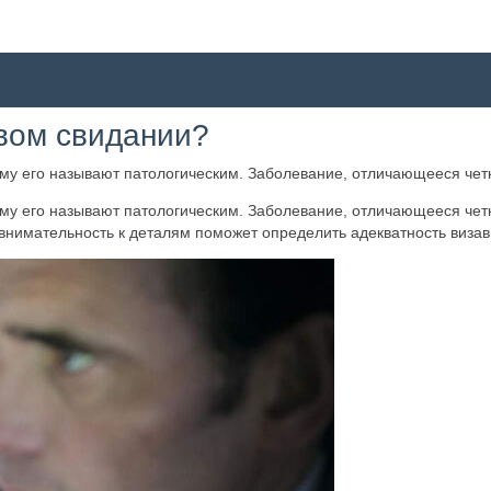
рвом свидании?
ому его называют патологическим. Заболевание, отличающееся че
ому его называют патологическим. Заболевание, отличающееся че
внимательность к деталям поможет определить адекватность визав