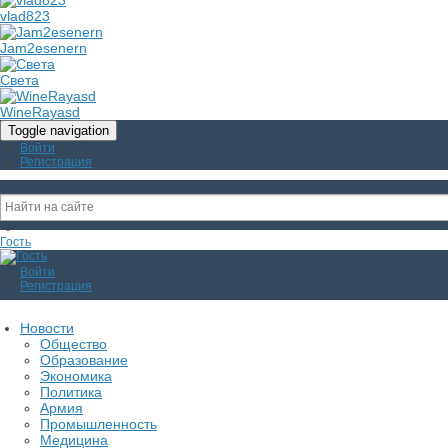
vlad823
Jam2esenern
Света
WineRayasd
Toggle navigation
Войти
Регистрация
Гость
Войти
Регистрация
Новости
Общество
Образование
Экономика
Политика
Армия
Промышленность
Медицина