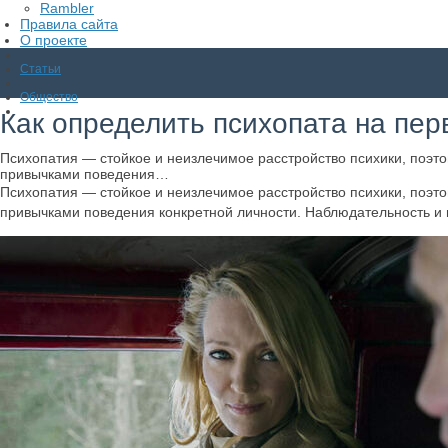
Rambler
Правила сайта
О проекте
Статьи
Общество
Как определить психопата на пе
Психопатия — стойкое и неизлечимое расстройство психики, поэт
привычками поведения…
Психопатия — стойкое и неизлечимое расстройство психики, поэт
привычками поведения конкретной личности. Наблюдательность и 