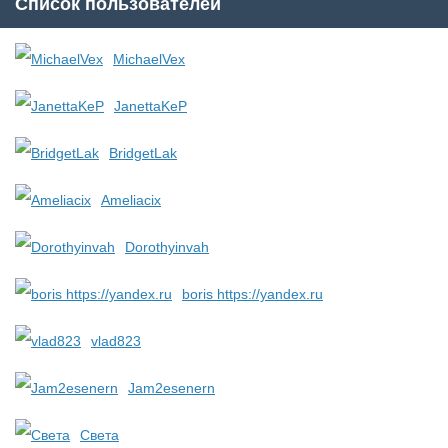
Список пользователей
MichaelVex
JanettaKeP
BridgetLak
Ameliacix
Dorothyinvah
boris https://yandex.ru
vlad823
Jam2esenern
Света