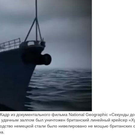
адр из документального фильма National Geographic «Секунды до к
м удачным залпом был уничтожен британский линейный крейсер «Ху
одство немецкой стали было нивелировано не мощью британских о
ра.