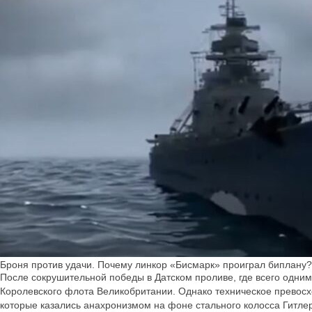
Броня против удачи. Почему линкор «Бисмарк» проиграл биплану?К
После сокрушительной победы в Датском проливе, где всего одни
Королевского флота Великобритании. Однако техническое превосх
которые казались анахронизмом на фоне стального колосса Гитле