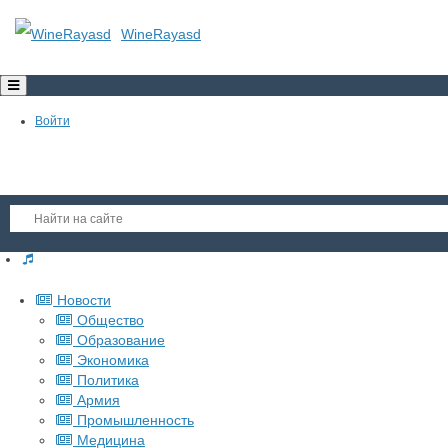
WineRayasd
Toggle
navigation
Войти
Регистрация
Новости
Гость
Общество
Образование
Войти
Экономика
Регистрация
Политика
Армия
Промышленность
Медицина