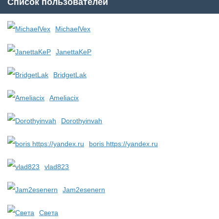
Список пользователей
MichaelVex
JanettaKeP
BridgetLak
Ameliacix
Dorothyinvah
boris https://yandex.ru
vlad823
Jam2esenern
Света