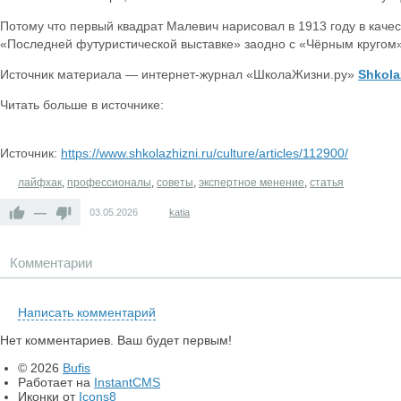
Потому что первый квадрат Малевич нарисовал в 1913 году в качест
«Последней футуристической выставке» заодно с «Чёрным кругом
Источник материала — интернет-журнал «ШколаЖизни.ру»
Shkola
Читать больше в источнике:
Источник:
https://www.shkolazhizni.ru/culture/articles/112900/
лайфхак
,
профессионалы
,
советы
,
экспертное менение
,
статья
—
03.05.2026
katia
Комментарии
Написать комментарий
Нет комментариев. Ваш будет первым!
© 2026
Bufis
Работает на
InstantCMS
Иконки от
Icons8