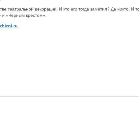
ве театральной декорации. И кто его тогда заметил? Да никто! И т
» и «Чёрным крестом».
zhizni.ru