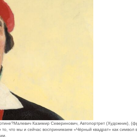
артине?Малевич Казимир Северинович, Автопортрет (Художник), (фр
 то, что мы и сейчас воспринимаем «Чёрный квадрат» как символ вс
ии.