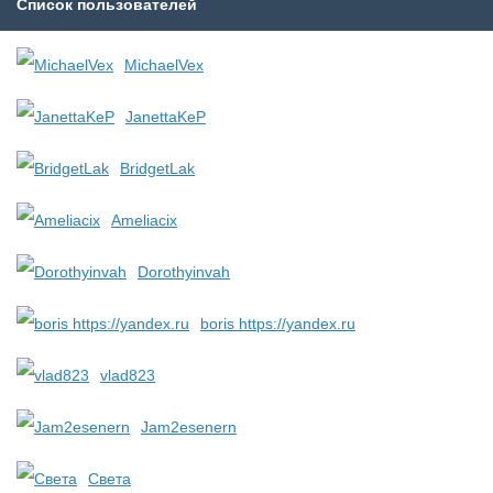
Список пользователей
MichaelVex
JanettaKeP
BridgetLak
Ameliacix
Dorothyinvah
boris https://yandex.ru
vlad823
Jam2esenern
Света