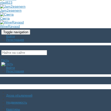
vlad823
Jam2esenern
Света
WineRayasd
Toggle navigation
Войти
Регистрация
Гость
Войти
Регистрация
Доска объявлений
Недвижимость
Квартиры