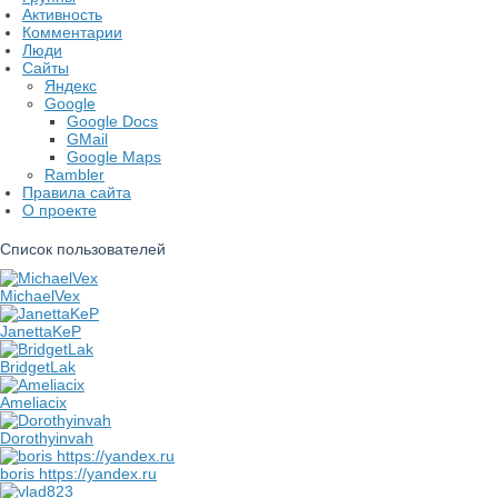
Активность
Комментарии
Люди
Сайты
Яндекс
Google
Google Docs
GMail
Google Maps
Rambler
Правила сайта
О проекте
Список пользователей
MichaelVex
JanettaKeP
BridgetLak
Ameliacix
Dorothyinvah
boris https://yandex.ru