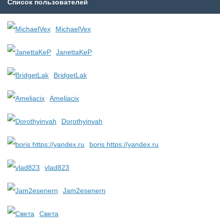
Список пользователей
MichaelVex
JanettaKeP
BridgetLak
Ameliacix
Dorothyinvah
boris https://yandex.ru
vlad823
Jam2esenern
Света