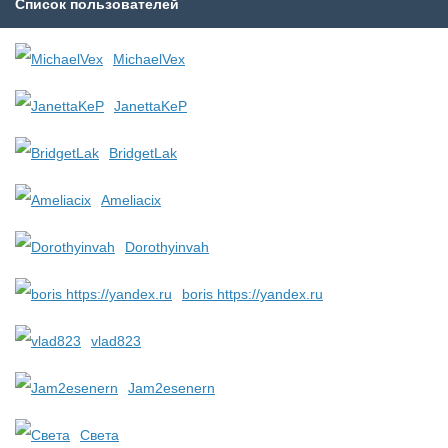
Список пользователей
MichaelVex
JanettaKeP
BridgetLak
Ameliacix
Dorothyinvah
boris https://yandex.ru
vlad823
Jam2esenern
Света