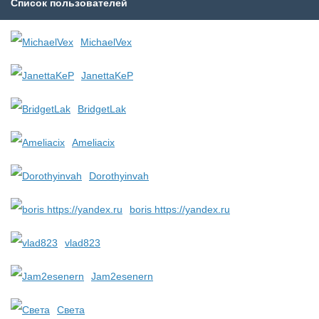
Список пользователей
MichaelVex
JanettaKeP
BridgetLak
Ameliacix
Dorothyinvah
boris https://yandex.ru
vlad823
Jam2esenern
Света