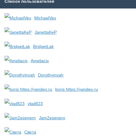
Список пользователей
MichaelVex
JanettaKeP
BridgetLak
Ameliacix
Dorothyinvah
boris https://yandex.ru
vlad823
Jam2esenern
Света