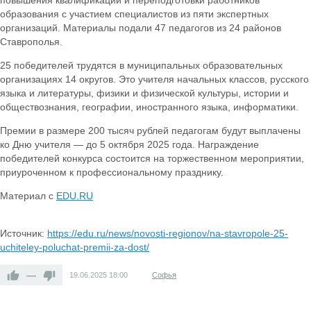
повышения квалификации и переподготовки работников
образования с участием специалистов из пяти экспертных
организаций. Материалы подали 47 педагогов из 24 районов
Ставрополья.
25 победителей трудятся в муниципальных образовательных
организациях 14 округов. Это учителя начальных классов, русского
языка и литературы, физики и физической культуры, истории и
обществознания, географии, иностранного языка, информатики.
Премии в размере 200 тысяч рублей педагогам будут выплачены
ко Дню учителя — до 5 октября 2025 года. Награждение
победителей конкурса состоится на торжественном мероприятии,
приуроченном к профессиональному празднику.
Материал с
EDU.RU
Источник:
https://edu.ru/news/novosti-regionov/na-stavropole-25-
uchiteley-poluchat-premii-za-dost/
—
19.06.2025
18:00
Софья