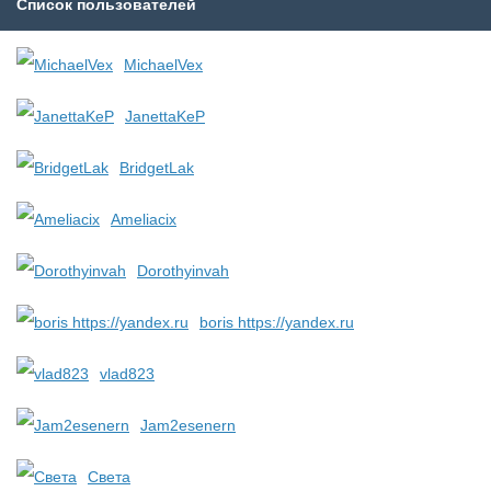
Список пользователей
MichaelVex
JanettaKeP
BridgetLak
Ameliacix
Dorothyinvah
boris https://yandex.ru
vlad823
Jam2esenern
Света