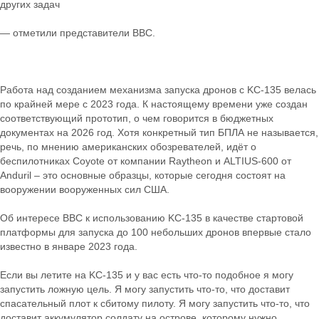
других задач
— отметили представители ВВС.
Работа над созданием механизма запуска дронов с KC-135 велась
по крайней мере с 2023 года. К настоящему времени уже создан
соответствующий прототип, о чем говорится в бюджетных
документах на 2026 год. Хотя конкретный тип БПЛА не называется,
речь, по мнению американских обозревателей, идёт о
беспилотниках Coyote от компании Raytheon и ALTIUS-600 от
Anduril – это основные образцы, которые сегодня состоят на
вооружении вооруженных сил США.
Об интересе ВВС к использованию KC-135 в качестве стартовой
платформы для запуска до 100 небольших дронов впервые стало
известно в январе 2023 года.
Если вы летите на KC-135 и у вас есть что-то подобное я могу
запустить ложную цель. Я могу запустить что-то, что доставит
спасательный плот к сбитому пилоту. Я могу запустить что-то, что
доставит аккумулятор солдату на острове, которому нужно