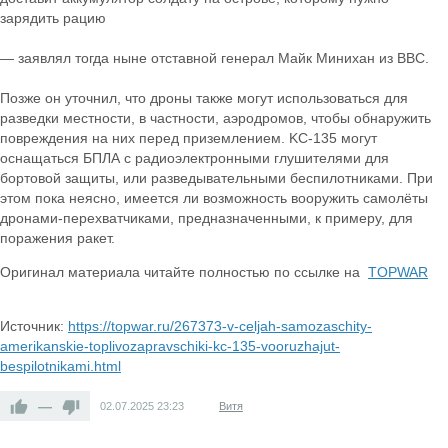
зарядить рацию
— заявлял тогда ныне отставной генерал Майк Минихан из ВВС.
Позже он уточнил, что дроны также могут использоваться для
разведки местности, в частности, аэродромов, чтобы обнаружить
повреждения на них перед приземлением. KC-135 могут
оснащаться БПЛА с радиоэлектронными глушителями для
бортовой защиты, или разведывательными беспилотниками. При
этом пока неясно, имеется ли возможность вооружить самолёты
дронами-перехватчиками, предназначенными, к примеру, для
поражения ракет.
Оригинал материала читайте полностью по ссылке на
TOPWAR
Источник:
https://topwar.ru/267373-v-celjah-samozaschity-
amerikanskie-toplivozapravschiki-kc-135-vooruzhajut-
bespilotnikami.html
—
02.07.2025
23:23
Витя