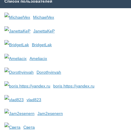
Список пользователей
MichaelVex
JanettaKeP
BridgetLak
Ameliacix
Dorothyinvah
boris https://yandex.ru
vlad823
Jam2esenern
Света