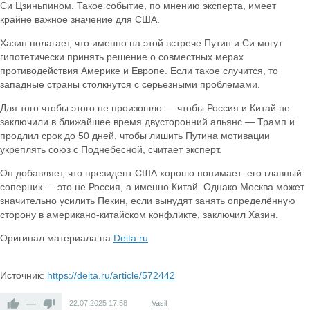
Си Цзиньпином. Такое событие, по мнению эксперта, имеет
крайне важное значение для США.
Хазин полагает, что именно на этой встрече Путин и Си могут
гипотетически принять решение о совместных мерах
противодействия Америке и Европе. Если такое случится, то
западные страны столкнутся с серьезными проблемами.
Для того чтобы этого не произошло — чтобы Россия и Китай не
заключили в ближайшее время двусторонний альянс — Трамп и
продлил срок до 50 дней, чтобы лишить Путина мотивации
укреплять союз с Поднебесной, считает эксперт.
Он добавляет, что президент США хорошо понимает: его главный
соперник — это не Россия, а именно Китай. Однако Москва может
значительно усилить Пекин, если вынудят занять определённую
сторону в американо-китайском конфликте, заключил Хазин.
Оригинал материала на
Deita.ru
Источник:
https://deita.ru/article/572442
—
22.07.2025
17:58
Vasil