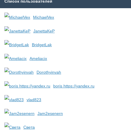
Список пользователей
MichaelVex
JanettaKeP
BridgetLak
Ameliacix
Dorothyinvah
boris https://yandex.ru
vlad823
Jam2esenern
Света