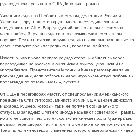
руководством президента США Дональда Трампа.
Участники сидят за П-образным столом, делегации России и
Украины — друг напротив друга, место посередине заняли
представители США. В предыдущий раз на одном из снимков
члены рабочей группы сидели в так называемом смешанном
порядке. Психологически получается, что нынче американцы четко
демонстрируют роль посредника и, вероятно, арбитра.
Известно, что в ходе первого раунда стороны общались через
переводчиков на русском и английском языках, украинский не
употреблялся. Представители Москвы и Киева разговаривали на
родном для них, если отбросить нарочитую украинскую любовь в к
пропаганде по поводу «мовы», русском.
От США в переговорах участвуют спецпосланник американского
президента Стив Уиткофф, министр армии США Дэниел Дрисколл
и Джаред Кушнер, который так и не получил официального
статуса. В западных СМИ его иногда называют советником Трампа,
но это не совсем так. Это нисколько не снижает роли Кушнера как
в самих переговорах, так и в том, что он является не только зятем
Трампа, но и человеком, с мнением которого американский лидер