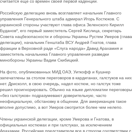
считается еще со времен своей первой каденции.
Российскую делегацию вновь возглавляет начальник Главного
управления Генерального штаба адмирал Игорь Костюков. С
украинской стороны участвуют глава офиса Зеленского Кирилл
Буданов*, его первый заместитель Сергей Кислица, секретарь
Совета нацбезопасности и обороны Украины Рустем Умеров (глава
делегации), начальник Генштаба ВСУ Андрей Гнатов, глава
фракции в Верховной раде «Слуга народа» Давид Арахамия и
заместитель начальника Главного управления разведки
минобороны Украины Вадим Скибицкий.
На фото, опубликованных МИД ОАЭ, Уиткофф и Кушнер
запечатлены за столом переговоров в кардиганах, галстуков на них
нет. Дрисколл, в свою очередь, надел костюм, но галстук тоже
решил проигнорировать. Обычно на языке дипломатии переговоры
«без галстуков» подразумевают доверительную, часто
неофициальную, обстановку в общении. Для американцев такое
вполне допустимо, а вот Умеров смотрится более чем нелепо.
Члены украинской делегации, кроме Умерова и Гнатова, в
официальных костюмах и при галстуках, за исключением
Арахамии. Российские представители все в строгом соответствии с