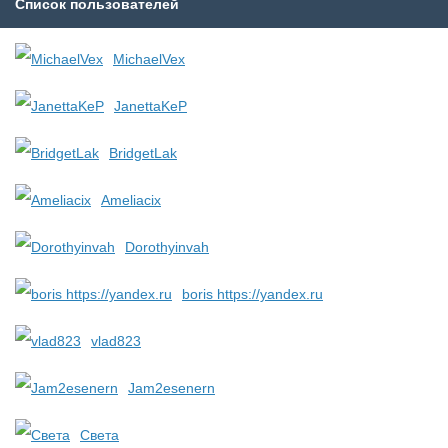
Список пользователей
MichaelVex
JanettaKeP
BridgetLak
Ameliacix
Dorothyinvah
boris https://yandex.ru
vlad823
Jam2esenern
Света