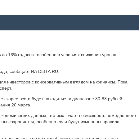
 до 16% годовых, особенно в условиях снижения уровня
бода, сообщает ИА DEITA.RU.
для инвесторов с консервативным взглядом на финансы. Пока
сперт.
е скорее всего будет находиться в диапазоне 80-83 рублей.
ания 20 марта.
оэкономических данных, что исключает возможность немедленного
есны сохраняется, особенно если будут изменены правила
интересованы в резких колебаниях курса, и столь сильных