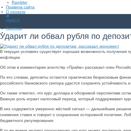
Rambler
Правила сайта
О проекте
Новости
Политика
Ударит ли обвал рубля по депози
В текущих условиях существует хорошая возможность получения п
инфляции.
Об этом в комментарии агентству «Прайм» рассказал член Россий
По его словам, депозиты остаются практически безрисковым фина
российского банковского сектора удастся сохранять устойчивость и 
Он также отметил, что курс доллара в обозримой перспективе остае
Важную роль играет налоговый период, который поддерживает курс
В них содержится умеренно жёсткий сигнал — дальнейшие решения
снижения ставок и говорит о сохранении осторожной политики. Ло
бюджетного регулирования.
В то же время эксперт прогнозирует, что курс может достигнуть ди