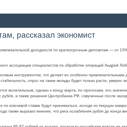
там, рассказал экономист
ривлекательной доходности по краткосрочным депозитам — от 13%
ского ассоциации специалистов по обработке операций Андрей Ло
нсовым инструментом, что делает их особенно привлекательными 
стабильность, спрос на такие вклады будет только расти, уверен эк
тся волатильным, однако к концу марта, по прогнозам, его значени
 рубля, а также решения Центробанка РФ, озвученные после засед
 по ключевой ставке будут приниматься, исходя из текущих макр
бода также выразил мнение, что риск ослабления рубля до конца в
апазона 85-87 рублей за доллар, поскольку российские власти не за