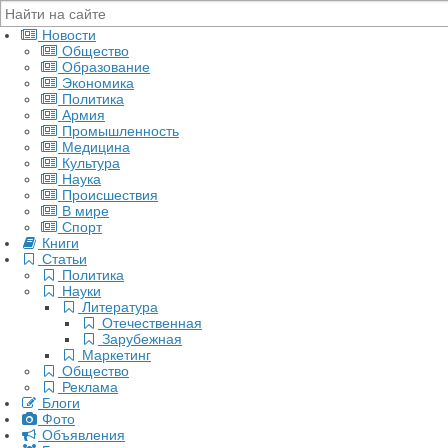
Новости
Общество
Образование
Экономика
Политика
Армия
Промышленность
Медицина
Культура
Наука
Происшествия
В мире
Спорт
Книги
Статьи
Политика
Науки
Литература
Отечественная
Зарубежная
Маркетинг
Общество
Реклама
Блоги
Фото
Объявления