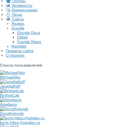
Группы
Активность
Комментарии
Люди
Сайты
Яндекс
Google
Google Docs
GMail
Google Maps
Rambler
Правила сайта
О проекте
Список пользователей
MichaelVex
JanettaKeP
BridgetLak
Ameliacix
Dorothyinvah
boris https://yandex.ru