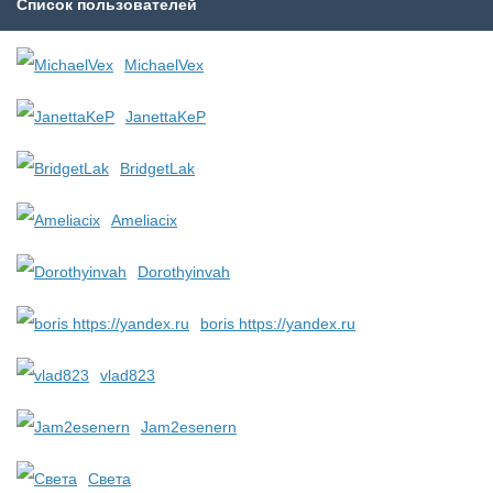
Список пользователей
MichaelVex
JanettaKeP
BridgetLak
Ameliacix
Dorothyinvah
boris https://yandex.ru
vlad823
Jam2esenern
Света