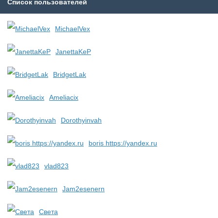
Список пользователей
MichaelVex
JanettaKeP
BridgetLak
Ameliacix
Dorothyinvah
boris https://yandex.ru
vlad823
Jam2esenern
Света