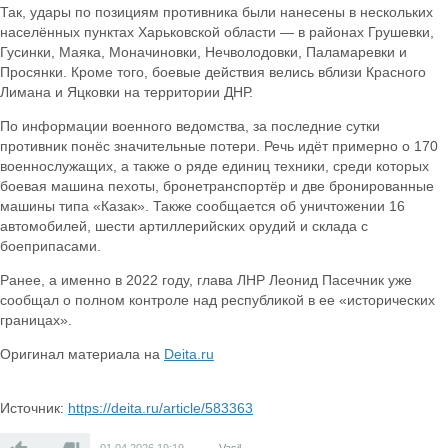
Так, удары по позициям противника были нанесены в нескольких
населённых пунктах Харьковской области — в районах Грушевки,
Гусинки, Маяка, Моначиновки, Нечволодовки, Паламаревки и
Просянки. Кроме того, боевые действия велись вблизи Красного
Лимана и Яцковки на территории ДНР.
По информации военного ведомства, за последние сутки
противник понёс значительные потери. Речь идёт примерно о 170
военнослужащих, а также о ряде единиц техники, среди которых
боевая машина пехоты, бронетранспортёр и две бронированные
машины типа «Казак». Также сообщается об уничтожении 16
автомобилей, шести артиллерийских орудий и склада с
боеприпасами.
Ранее, а именно в 2022 году, глава ЛНР Леонид Пасечник уже
сообщал о полном контроле над республикой в ее «исторических
границах».
Оригинал материала на
Deita.ru
Источник:
https://deita.ru/article/583363