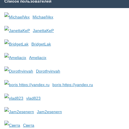
Список пользователей
MichaelVex
JanettaKeP
BridgetLak
Ameliacix
Dorothyinvah
boris https://yandex.ru
vlad823
Jam2esenern
Света