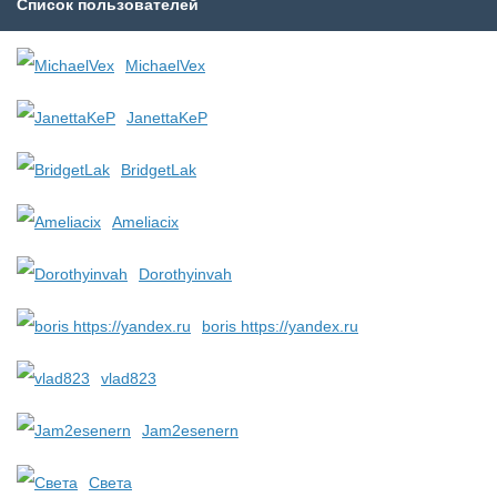
Список пользователей
MichaelVex
JanettaKeP
BridgetLak
Ameliacix
Dorothyinvah
boris https://yandex.ru
vlad823
Jam2esenern
Света