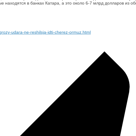
рые находятся в банках Катара, а это около 6-7 млрд долларов из
rozy-udara-ne-reshilsja-idti-cherez-ormuz.html