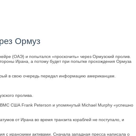
ерез Ормуз
жейре (ОАЭ) и попытался «проскочить» через Ормузский пролив.
стороны Ирана, а потому будет при попытке прохождения Ормуза
торый в свою очередь передал информацию американцам.
узского пролива.
 ВМС США Frank Peterson и упомянутый Michael Murphy «успешно
атумов от Ирана во время транзита кораблей не поступало, и
ция с иранскими активами. Сначала западная пресса написала о