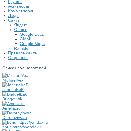
Группы
Активность
Комментарии
Люди
Сайты
Яндекс
Google
Google Docs
GMail
Google Maps
Rambler
Правила сайта
О проекте
Список пользователей
MichaelVex
JanettaKeP
BridgetLak
Ameliacix
Dorothyinvah
boris https://yandex.ru