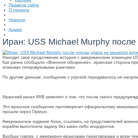
Правила сайта
О проекте
Новости
Армия
Иран: USS Michael Murphy после
Находит своё продолжение история с американским эсминцем USS
Как ранее сообщало «Военное обозрение», иранская сторона пре
атакован гиперзвуковыми ракетами.
По другим данным, сообщение с угрозой передавалось не напр
Иранский канал IRIB заявляет о том, что после такого предупреж
Это иранское сообщение противоречит официальному американско
прошли через Ормуз».
Американское издание Axios, ссылаясь на представителей военно
корабли выполнили задачу без каких-либо инцидентов.
Вообще говоря, с американо-иранскими переговорами и всем тем,