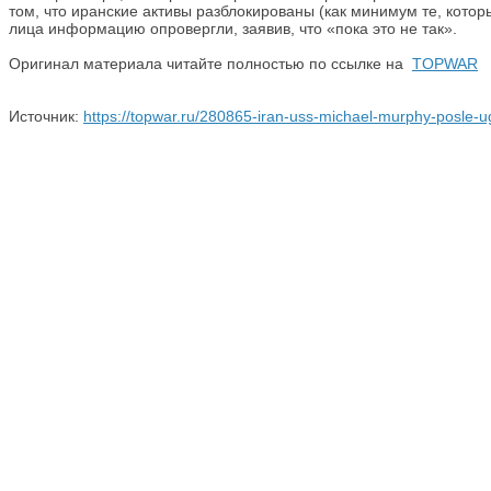
том, что иранские активы разблокированы (как минимум те, кото
лица информацию опровергли, заявив, что «пока это не так».
Оригинал материала читайте полностью по ссылке на
TOPWAR
Источник:
https://topwar.ru/280865-iran-uss-michael-murphy-posle-ug