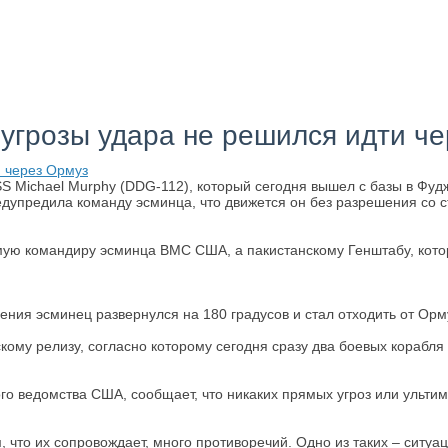
 угрозы удара не решился идти ч
 Michael Murphy (DDG-112), который сегодня вышел с базы в Фуд
дупредила команду эсминца, что движется он без разрешения со 
ямую командиру эсминца ВМС США, а пакистанскому Генштабу, ко
дения эсминец развернулся на 180 градусов и стал отходить от Орм
му релизу, согласно которому сегодня сразу два боевых корабля
го ведомства США, сообщает, что никаких прямых угроз или ультим
 что их сопровождает, много противоречий. Одно из таких – ситуа