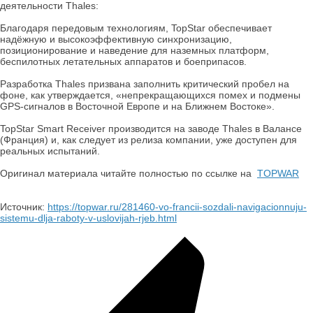
деятельности Thales:
Благодаря передовым технологиям, TopStar обеспечивает
надёжную и высокоэффективную синхронизацию,
позиционирование и наведение для наземных платформ,
беспилотных летательных аппаратов и боеприпасов.
Разработка Thales призвана заполнить критический пробел на
фоне, как утверждается, «непрекращающихся помех и подмены
GPS-сигналов в Восточной Европе и на Ближнем Востоке».
TopStar Smart Receiver производится на заводе Thales в Валансе
(Франция) и, как следует из релиза компании, уже доступен для
реальных испытаний.
Оригинал материала читайте полностью по ссылке на
TOPWAR
Источник:
https://topwar.ru/281460-vo-francii-sozdali-navigacionnuju-
sistemu-dlja-raboty-v-uslovijah-rjeb.html