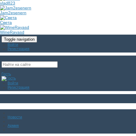
vlad823
Jam2esenern
Света
WineRayasd
Toggle navigation
Войти
Регистрация
Гость
Войти
Регистрация
Новости
Армия