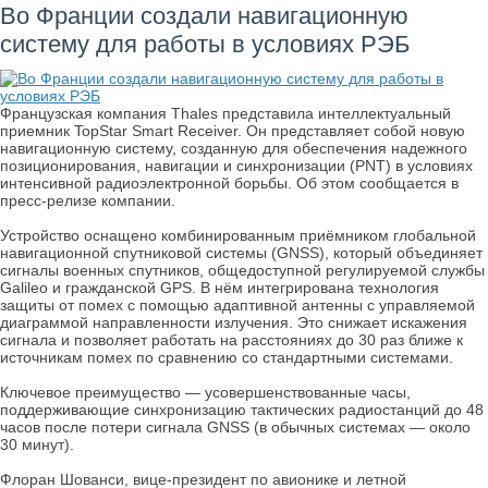
Во Франции создали навигационную
систему для работы в условиях РЭБ
Французская компания Thales представила интеллектуальный
приемник TopStar Smart Receiver. Он представляет собой новую
навигационную систему, созданную для обеспечения надежного
позиционирования, навигации и синхронизации (PNT) в условиях
интенсивной радиоэлектронной борьбы. Об этом сообщается в
пресс-релизе компании.
Устройство оснащено комбинированным приёмником глобальной
навигационной спутниковой системы (GNSS), который объединяет
сигналы военных спутников, общедоступной регулируемой службы
Galileo и гражданской GPS. В нём интегрирована технология
защиты от помех с помощью адаптивной антенны с управляемой
диаграммой направленности излучения. Это снижает искажения
сигнала и позволяет работать на расстояниях до 30 раз ближе к
источникам помех по сравнению со стандартными системами.
Ключевое преимущество — усовершенствованные часы,
поддерживающие синхронизацию тактических радиостанций до 48
часов после потери сигнала GNSS (в обычных системах — около
30 минут).
Флоран Шованси, вице-президент по авионике и летной