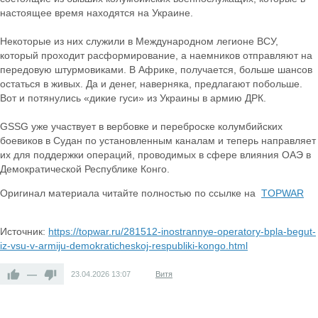
настоящее время находятся на Украине.
Некоторые из них служили в Международном легионе ВСУ,
который проходит расформирование, а наемников отправляют на
передовую штурмовиками. В Африке, получается, больше шансов
остаться в живых. Да и денег, наверняка, предлагают побольше.
Вот и потянулись «дикие гуси» из Украины в армию ДРК.
GSSG уже участвует в вербовке и переброске колумбийских
боевиков в Судан по установленным каналам и теперь направляет
их для поддержки операций, проводимых в сфере влияния ОАЭ в
Демократической Республике Конго.
Оригинал материала читайте полностью по ссылке на
TOPWAR
Источник:
https://topwar.ru/281512-inostrannye-operatory-bpla-begut-
iz-vsu-v-armiju-demokraticheskoj-respubliki-kongo.html
—
23.04.2026
13:07
Витя