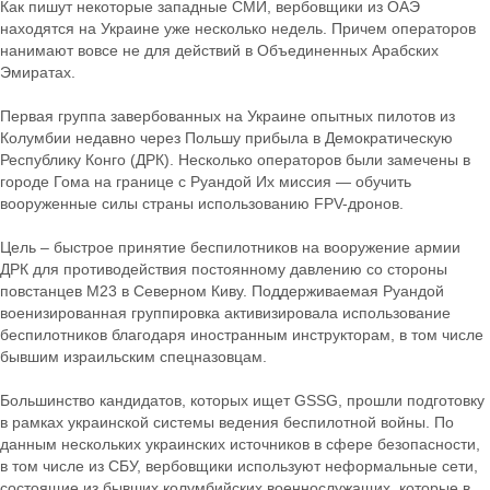
Как пишут некоторые западные СМИ, вербовщики из ОАЭ
находятся на Украине уже несколько недель. Причем операторов
нанимают вовсе не для действий в Объединенных Арабских
Эмиратах.
Первая группа завербованных на Украине опытных пилотов из
Колумбии недавно через Польшу прибыла в Демократическую
Республику Конго (ДРК). Несколько операторов были замечены в
городе Гома на границе с Руандой Их миссия — обучить
вооруженные силы страны использованию FPV-дронов.
Цель – быстрое принятие беспилотников на вооружение армии
ДРК для противодействия постоянному давлению со стороны
повстанцев M23 в Северном Киву. Поддерживаемая Руандой
военизированная группировка активизировала использование
беспилотников благодаря иностранным инструкторам, в том числе
бывшим израильским спецназовцам.
Большинство кандидатов, которых ищет GSSG, прошли подготовку
в рамках украинской системы ведения беспилотной войны. По
данным нескольких украинских источников в сфере безопасности,
в том числе из СБУ, вербовщики используют неформальные сети,
состоящие из бывших колумбийских военнослужащих, которые в