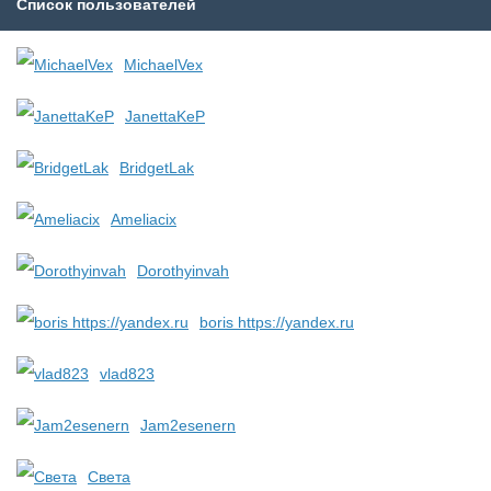
Список пользователей
MichaelVex
JanettaKeP
BridgetLak
Ameliacix
Dorothyinvah
boris https://yandex.ru
vlad823
Jam2esenern
Света