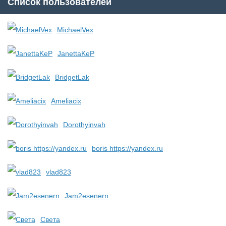
Список пользователей
MichaelVex
JanettaKeP
BridgetLak
Ameliacix
Dorothyinvah
boris https://yandex.ru
vlad823
Jam2esenern
Света