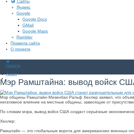
Сайты
Яндекс
Google
Google Docs
GMail
Google Maps
Rambler
Правила сайта
О проекте
Новости
Армия
Мэр Рамштайна: вывод войск СШ
Мэр общины Рамштайн-Мизенбах Ральф Хехлер заявил, что объяв
негативное влияние на местные общины, зависящие от присутстви
По словам мэра, вывод войск США создаст серьёзные экономическ
Хехлер:
Рамштайн — это глобальные ворота для американских военных опе