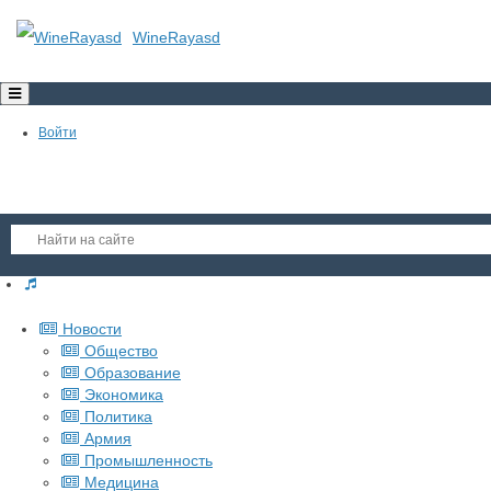
WineRayasd
Toggle
navigation
Войти
Регистрация
Новости
Гость
Общество
Образование
Войти
Экономика
Регистрация
Политика
Армия
Промышленность
Медицина