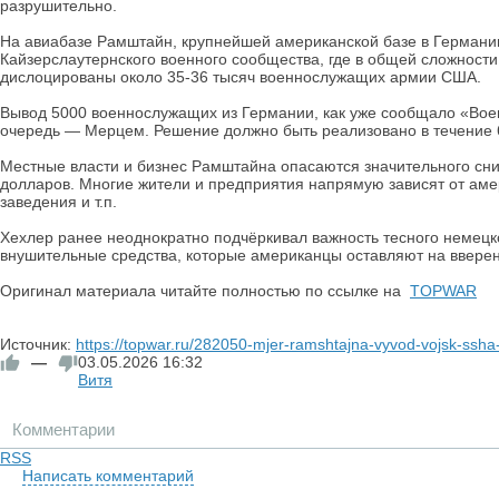
разрушительно.
На авиабазе Рамштайн, крупнейшей американской базе в Германии,
Кайзерслаутернского военного сообщества, где в общей сложност
дислоцированы около 35-36 тысяч военнослужащих армии США.
Вывод 5000 военнослужащих из Германии, как уже сообщало «Вое
очередь — Мерцем. Решение должно быть реализовано в течение 
Местные власти и бизнес Рамштайна опасаются значительного сни
долларов. Многие жители и предприятия напрямую зависят от аме
заведения и т.п.
Хехлер ранее неоднократно подчёркивал важность тесного немецко
внушительные средства, которые американцы оставляют на ввере
Оригинал материала читайте полностью по ссылке на
TOPWAR
Источник:
https://topwar.ru/282050-mjer-ramshtajna-vyvod-vojsk-ssha-
—
03.05.2026
16:32
Витя
Комментарии
RSS
Написать комментарий