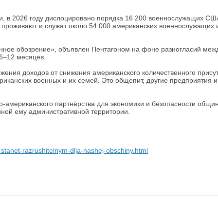
 в 2026 году дислоцировано порядка 16 200 военнослужащих США, 
и проживают и служат около 54 000 американских военнослужащих 
нное обозрение», объявлен Пентагоном на фоне разногласий меж
6–12 месяцев.
жения доходов от снижения американского количественного присут
риканских военных и их семей. Это общепит, другие предприятия 
-американского партнёрства для экономики и безопасности общины
нной ему административной территории.
stanet-razrushitelnym-dlja-nashej-obschiny.html