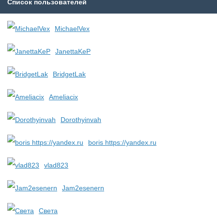
Список пользователей
MichaelVex
JanettaKeP
BridgetLak
Ameliacix
Dorothyinvah
boris https://yandex.ru
vlad823
Jam2esenern
Света