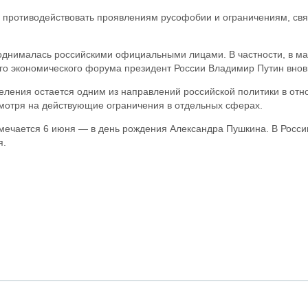
 противодействовать проявлениям русофобии и ограничениям, связ
однималась российскими официальными лицами. В частности, в мае
о экономического форума президент России Владимир Путин вновь 
селения остается одним из направлений российской политики в от
смотря на действующие ограничения в отдельных сферах.
тмечается 6 июня — в день рождения Александра Пушкина. В России
я.