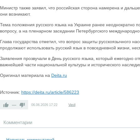
Министр также заявил, что российская сторона намерена и дальше
они возникают.
Тема положения русского языка на Украине ранее неоднократно п
вопросу, а на пленарном заседании Петербургского международног
Глава государства отметил, что вопрос защиты русскоязычного на
продолжают использовать русский язык в повседневной жизни, не
Заявления прозвучали в День русского языка, который ежегодно о
важнейшей части национальной культуры и исторического наследи
Оригинал материала на
Deita.ru
Источник:
https://deita.ru/article/586223
—
06.06.2026
17:22
Vasil
Комментарии
Написать комментарий