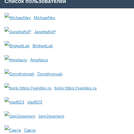
Список пользователей
MichaelVex
JanettaKeP
BridgetLak
Ameliacix
Dorothyinvah
boris https://yandex.ru
vlad823
Jam2esenern
Света