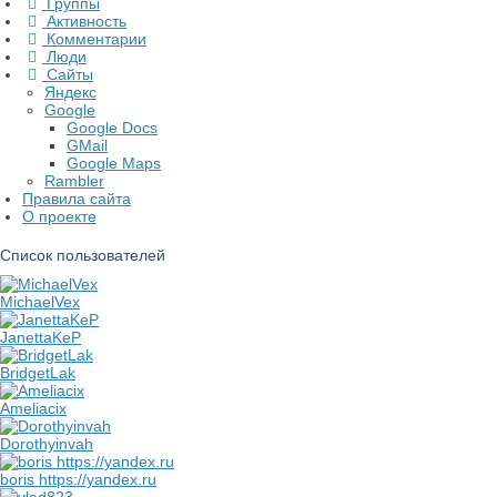
Группы
Активность
Комментарии
Люди
Сайты
Яндекс
Google
Google Docs
GMail
Google Maps
Rambler
Правила сайта
О проекте
Список пользователей
MichaelVex
JanettaKeP
BridgetLak
Ameliacix
Dorothyinvah
boris https://yandex.ru