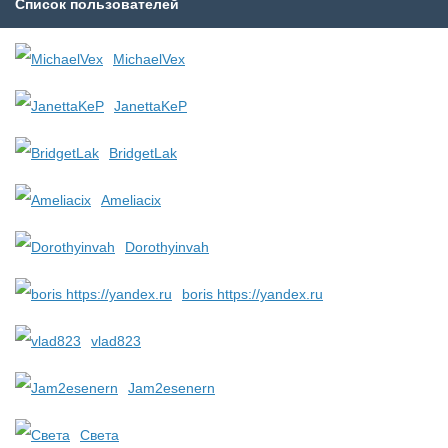
Список пользователей
MichaelVex
JanettaKeP
BridgetLak
Ameliacix
Dorothyinvah
boris https://yandex.ru
vlad823
Jam2esenern
Света