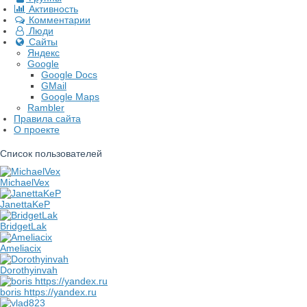
Активность
Комментарии
Люди
Сайты
Яндекс
Google
Google Docs
GMail
Google Maps
Rambler
Правила сайта
О проекте
Список пользователей
MichaelVex
JanettaKeP
BridgetLak
Ameliacix
Dorothyinvah
boris https://yandex.ru