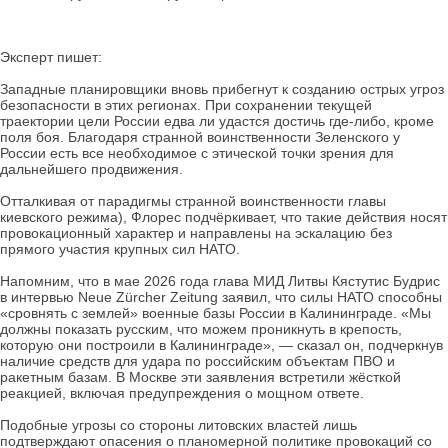
Эксперт пишет:
Западные планировщики вновь прибегнут к созданию острых угроз
безопасности в этих регионах. При сохранении текущей
траектории цели России едва ли удастся достичь где-либо, кроме
поля боя. Благодаря странной воинственности Зеленского у
России есть все необходимое с этической точки зрения для
дальнейшего продвижения.
Отталкивая от парадигмы странной воинственности главы
киевского режима), Флорес подчёркивает, что такие действия носят
провокационный характер и направлены на эскалацию без
прямого участия крупных сил НАТО.
Напомним, что в мае 2026 года глава МИД Литвы Кястутис Будрис
в интервью Neue Zürcher Zeitung заявил, что силы НАТО способны
«сровнять с землей» военные базы России в Калининграде. «Мы
должны показать русским, что можем проникнуть в крепость,
которую они построили в Калининграде», — сказал он, подчеркнув
наличие средств для удара по российским объектам ПВО и
ракетным базам. В Москве эти заявления встретили жёсткой
реакцией, включая предупреждения о мощном ответе.
Подобные угрозы со стороны литовских властей лишь
подтверждают опасения о планомерной политике провокаций со