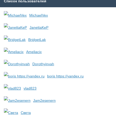
Список пользователей
MichaelVex
JanettaKeP
BridgetLak
Ameliacix
Dorothyinvah
boris https://yandex.ru
vlad823
Jam2esenern
Света