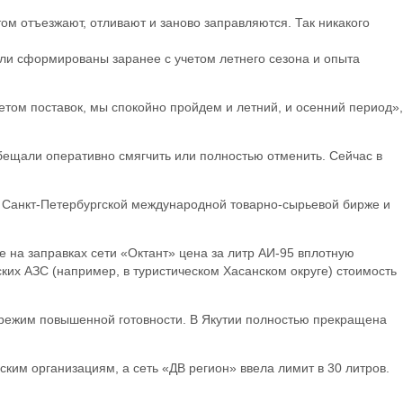
ом отъезжают, отливают и заново заправляются. Так никакого
ли сформированы заранее с учетом летнего сезона и опыта
четом поставок, мы спокойно пройдем и летний, и осенний период»,
бещали оперативно смягчить или полностью отменить. Сейчас в
на Санкт-Петербургской международной товарно-сырьевой бирже и
 на заправках сети «Октант» цена за литр АИ-95 вплотную
ских АЗС (например, в туристическом Хасанском округе) стоимость
н режим повышенной готовности. В Якутии полностью прекращена
ким организациям, а сеть «ДВ регион» ввела лимит в 30 литров.