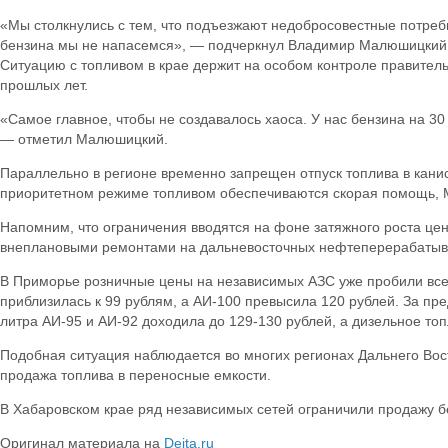
«Мы столкнулись с тем, что подъезжают недобросовестные потребит
бензина мы не напасемся», — подчеркнул Владимир Малюшицкий
Ситуацию с топливом в крае держит на особом контроле правите
прошлых лет.
«Самое главное, чтобы не создавалось хаоса. У нас бензина на 30
— отметил Малюшицкий.
Параллельно в регионе временно запрещен отпуск топлива в канис
приоритетном режиме топливом обеспечиваются скорая помощь, 
Напомним, что ограничения вводятся на фоне затяжного роста це
внеплановыми ремонтами на дальневосточных нефтеперерабатыв
В Приморье розничные цены на независимых АЗС уже пробили все п
приблизилась к 99 рублям, а АИ-100 превысила 120 рублей. За пр
литра АИ-95 и АИ-92 доходила до 129-130 рублей, а дизельное то
Подобная ситуация наблюдается во многих регионах Дальнего Вос
продажа топлива в переносные емкости.
В Хабаровском крае ряд независимых сетей ограничили продажу бе
Оригинал материала на
Deita.ru