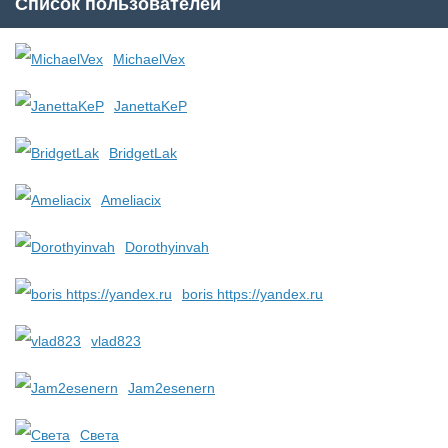
Список пользователей
MichaelVex
JanettaKeP
BridgetLak
Ameliacix
Dorothyinvah
boris https://yandex.ru
vlad823
Jam2esenern
Света