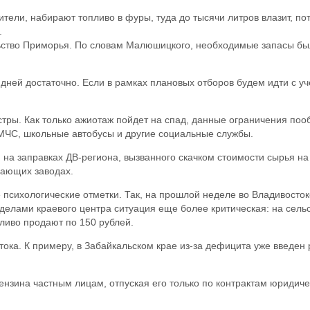
ели, набирают топливо в фуры, туда до тысячи литров влазит, пот
.
льство Приморья. По словам Малюшицкого, необходимые запасы бы
 дней достаточно. Если в рамках плановых отборов будем идти с у
тры. Как только ажиотаж пойдет на спад, данные ограничения поо
МЧС, школьные автобусы и другие социальные службы.
н на заправках ДВ-региона, вызванного скачком стоимости сырья 
ающих заводах.
сихологические отметки. Так, на прошлой неделе во Владивостоке
еделами краевого центра ситуация еще более критическая: на сель
пливо продают по 150 рублей.
тока. К примеру, в Забайкальском крае из-за дефицита уже введе
нзина частным лицам, отпуская его только по контрактам юридичес