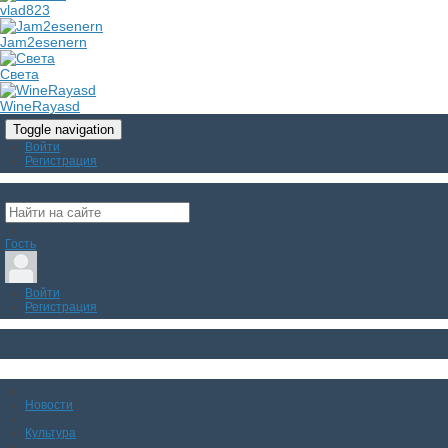
vlad823
Jam2esenern
Света
WineRayasd
Toggle navigation
Войти
Регистрация
Гость
Войти
Регистрация
Новости
Культура