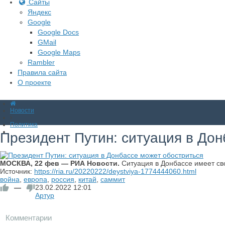
Сайты
Яндекс
Google
Google Docs
GMail
Google Maps
Rambler
Правила сайта
О проекте
Новости
Политика
Президент Путин: ситуация в Дон
МОСКВА, 22 фев — РИА Новости.
Ситуация в Донбассе имеет св
Источник:
https://ria.ru/20220222/deystviya-1774444060.html
война
,
европа
,
россия
,
китай
,
саммит
—
23.02.2022
12:01
Артур
Комментарии