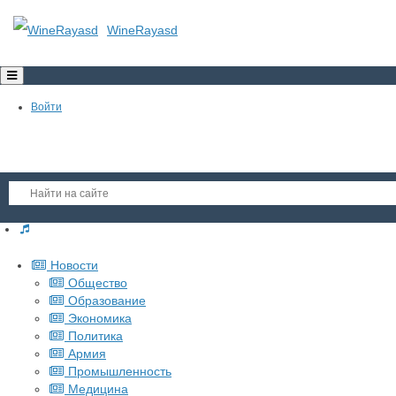
WineRayasd
Toggle
navigation
Войти
Регистрация
Новости
Гость
Общество
Образование
Войти
Экономика
Регистрация
Политика
Армия
Промышленность
Медицина