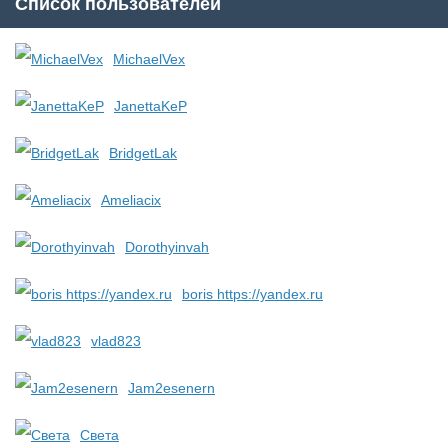
Список пользователей
MichaelVex
JanettaKeP
BridgetLak
Ameliacix
Dorothyinvah
boris https://yandex.ru
vlad823
Jam2esenern
Света