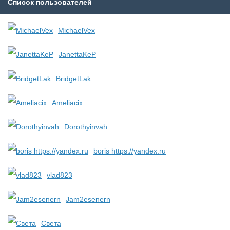
Список пользователей
MichaelVex
JanettaKeP
BridgetLak
Ameliacix
Dorothyinvah
boris https://yandex.ru
vlad823
Jam2esenern
Света