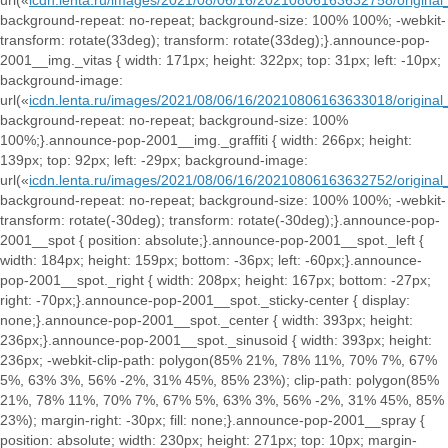
url(«
icdn.lenta.ru/images/2021/08/06/16/20210806163632758/origi
background-repeat: no-repeat; background-size: 100% 100%; -webkit-
transform: rotate(33deg); transform: rotate(33deg);}.announce-pop-
2001__img._vitas { width: 171px; height: 322px; top: 31px; left: -10px;
background-image:
url(«
icdn.lenta.ru/images/2021/08/06/16/20210806163633018/origi
background-repeat: no-repeat; background-size: 100%
100%;}.announce-pop-2001__img._graffiti { width: 266px; height:
139px; top: 92px; left: -29px; background-image:
url(«
icdn.lenta.ru/images/2021/08/06/16/20210806163632752/origin
background-repeat: no-repeat; background-size: 100% 100%; -webkit-
transform: rotate(-30deg); transform: rotate(-30deg);}.announce-pop-
2001__spot { position: absolute;}.announce-pop-2001__spot._left {
width: 184px; height: 159px; bottom: -36px; left: -60px;}.announce-
pop-2001__spot._right { width: 208px; height: 167px; bottom: -27px;
right: -70px;}.announce-pop-2001__spot._sticky-center { display:
none;}.announce-pop-2001__spot._center { width: 393px; height:
236px;}.announce-pop-2001__spot._sinusoid { width: 393px; height:
236px; -webkit-clip-path: polygon(85% 21%, 78% 11%, 70% 7%, 67%
5%, 63% 3%, 56% -2%, 31% 45%, 85% 23%); clip-path: polygon(85%
21%, 78% 11%, 70% 7%, 67% 5%, 63% 3%, 56% -2%, 31% 45%, 85%
23%); margin-right: -30px; fill: none;}.announce-pop-2001__spray {
position: absolute; width: 230px; height: 271px; top: 10px; margin-