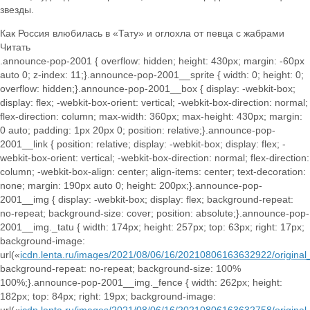
звезды.
Как Россия влюбилась в «Тату» и оглохла от певца с жабрами
Читать
.announce-pop-2001 { overflow: hidden; height: 430px; margin: -60px
auto 0; z-index: 11;}.announce-pop-2001__sprite { width: 0; height: 0;
overflow: hidden;}.announce-pop-2001__box { display: -webkit-box;
display: flex; -webkit-box-orient: vertical; -webkit-box-direction: normal;
flex-direction: column; max-width: 360px; max-height: 430px; margin:
0 auto; padding: 1px 20px 0; position: relative;}.announce-pop-
2001__link { position: relative; display: -webkit-box; display: flex; -
webkit-box-orient: vertical; -webkit-box-direction: normal; flex-direction:
column; -webkit-box-align: center; align-items: center; text-decoration:
none; margin: 190px auto 0; height: 200px;}.announce-pop-
2001__img { display: -webkit-box; display: flex; background-repeat:
no-repeat; background-size: cover; position: absolute;}.announce-pop-
2001__img._tatu { width: 174px; height: 257px; top: 63px; right: 17px;
background-image:
url(«
icdn.lenta.ru/images/2021/08/06/16/20210806163632922/origin
background-repeat: no-repeat; background-size: 100%
100%;}.announce-pop-2001__img._fence { width: 262px; height:
182px; top: 84px; right: 19px; background-image: