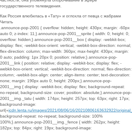
частности, она упомянула опорочивание в эфире
государственного телевидения.
Как Россия влюбилась в «Тату» и оглохла от певца с жабрами
Читать
.announce-pop-2001 { overflow: hidden; height: 430px; margin: -60px
auto 0; z-index: 11;}.announce-pop-2001__sprite { width: 0; height: 0;
overflow: hidden;}.announce-pop-2001__box { display: -webkit-box;
display: flex; -webkit-box-orient: vertical; -webkit-box-direction: normal;
flex-direction: column; max-width: 360px; max-height: 430px; margin:
0 auto; padding: 1px 20px 0; position: relative;}.announce-pop-
2001__link { position: relative; display: -webkit-box; display: flex; -
webkit-box-orient: vertical; -webkit-box-direction: normal; flex-direction:
column; -webkit-box-align: center; align-items: center; text-decoration:
none; margin: 190px auto 0; height: 200px;}.announce-pop-
2001__img { display: -webkit-box; display: flex; background-repeat:
no-repeat; background-size: cover; position: absolute;}.announce-pop-
2001__img._tatu { width: 174px; height: 257px; top: 63px; right: 17px;
background-image:
url(«
icdn.lenta.ru/images/2021/08/06/16/20210806163632922/origin
background-repeat: no-repeat; background-size: 100%
100%;}.announce-pop-2001__img._fence { width: 262px; height:
182px; top: 84px; right: 19px; background-image: