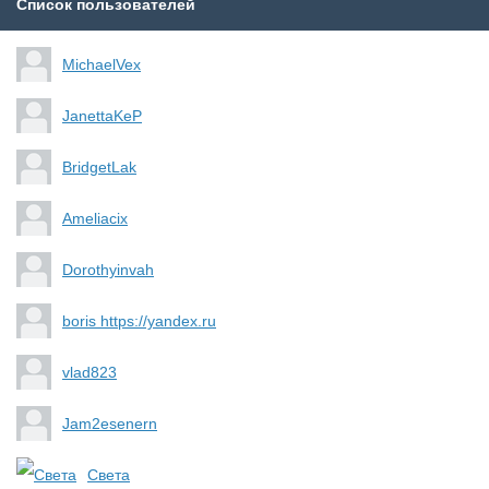
Список пользователей
MichaelVex
JanettaKeP
BridgetLak
Ameliacix
Dorothyinvah
boris https://yandex.ru
vlad823
Jam2esenern
Света