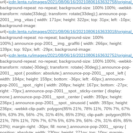
url(«
icdn.lenta.ru/images/2021/08/06/16/20210806163632758/origi
background-repeat: no-repeat; background-size: 100% 100%; -webkit-
transform: rotate(33deg); transform: rotate(33deg);}.announce-pop-
2001__img._vitas { width: 171px; height: 322px; top: 31px; left: -10px;
background-image:
url(«
icdn.lenta.ru/images/2021/08/06/16/20210806163633018/origi
background-repeat: no-repeat; background-size: 100%
100%;}.announce-pop-2001__img._graffiti { width: 266px; height:
139px; top: 92px; left: -29px; background-image:
url(«
icdn.lenta.ru/images/2021/08/06/16/20210806163632752/origin
background-repeat: no-repeat; background-size: 100% 100%; -webkit-
transform: rotate(-30deg); transform: rotate(-30deg);}.announce-pop-
2001__spot { position: absolute;}.announce-pop-2001__spot._left {
width: 184px; height: 159px; bottom: -36px; left: -60px;}.announce-
pop-2001__spot._right { width: 208px; height: 167px; bottom: -27px;
right: -70px;}.announce-pop-2001__spot._sticky-center { display:
none;}.announce-pop-2001__spot._center { width: 393px; height:
236px;}.announce-pop-2001__spot._sinusoid { width: 393px; height:
236px; -webkit-clip-path: polygon(85% 21%, 78% 11%, 70% 7%, 67%
5%, 63% 3%, 56% -2%, 31% 45%, 85% 23%); clip-path: polygon(85%
21%, 78% 11%, 70% 7%, 67% 5%, 63% 3%, 56% -2%, 31% 45%, 85%
23%); margin-right: -30px; fill: none;}.announce-pop-2001__spray {
position: absolute; width: 230px; height: 271px; top: 10px; margin-