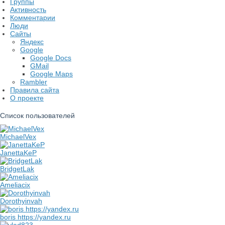
Группы
Активность
Комментарии
Люди
Сайты
Яндекс
Google
Google Docs
GMail
Google Maps
Rambler
Правила сайта
О проекте
Список пользователей
MichaelVex
JanettaKeP
BridgetLak
Ameliacix
Dorothyinvah
boris https://yandex.ru