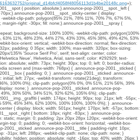
806163632752/original_d14bfcf4058f48056113d1b4be20148c.png
»);
01__spot { position: absolute;}.announce-pop-2001__spot._left {
: -70px;}.announce-pop-2001__spot._sticky-center { display:
x; -webkit-clip-path: polygon(85% 21%, 78% 11%, 70% 7%, 67% 5%,
gin-right: -30px; fill: none;}.announce-pop-2001__spray {
path: polygon(0% 0%, 19% 0%, 41% 59%, 45% 34%, 62% 100%, 100% 100%, 100% 0%); } .announce-pop-2001._sticked .announce-pop-2001__spot._sinusoid { display: none; } .announce-pop-2001._sticked .announce-pop-2001__spot._sticky-center { display: block; width: 501px; height: 170px; left: -67px; bottom: 11px; } .announce-pop-2001._sticked .announce-pop-2001__spot._center { display: none; } .announce-pop-2001._sticked .announce-pop-2001__spot._right { bottom: 18px; right: -83px; } .announce-pop-2001._sticked .announce-pop-2001__spot._left { bottom: 2px; left: -55px; } .announce-pop-2001._sticked .announce-pop-2001__link { position: static; margin: 0; padding: 2px 20px 28px 120px; -webkit-box-orient: horizontal; -webkit-box-direction: normal; flex-direction: row; height: 90px; } .announce-pop-2001._sticked .announce-pop-2001__content { margin-top: 0; padding: 0; -webkit-box-orient: horizontal; -webkit-box-direction: normal; flex-direction: row; height: auto; } .announce-pop-2001._sticked .announce-pop-2001__logo { display: none; } .announce-pop-2001._sticked .announce-pop-2001__title { padding-right: 10px; text-align: left; font-size: 16px; line-height: 22px; } .announce-pop-2001._sticked .announce-pop-2001__spray { width: 100px; height: 117px; top: -31px; left: 288px; -webkit-clip-path: none; clip-path: none; } .announce-pop-2001._sticked .announce-pop-2001__sinusoid { display: none; } .announce-pop-2001._sticked .announce-pop-2001__btn { visibility: hidden; position: absolute; right: -16px; top: 40%; width: 26px; } .announce-pop-2001._sticked .announce-pop-2001__btn:before, .announce-pop-2001._sticked .announce-pop-2001__btn:after { content: ''; display: block; width: 7px; height: 7px; visibility: visible; border-top: 2px solid #cf0ca2; border-right: 2px solid #cf0ca2; -webkit-transform: rotate(45deg); transform: rotate(45deg); padding: 3px; box-sizing: border-box; position: absolute; top: -3px; right: 22px; } .announce-pop-2001._sticked .announce-pop-2001__btn:before { right: 27px; border-radius: 0; border-left: none; border-bottom: none; }}@media screen and (min-width: 769px) { .announce-pop-2001 { -webkit-box-orient: horizontal; -webkit-box-direction: normal; flex-direction: row; -webkit-box-pack: center; justify-content: center; margin: 50px 0; padding: 0; height: 138px; overflow: visible; } .announce-pop-2001__box { max-width: 1000px; } .announce-pop-2001__img._tatu { width: 135px; height: 200px; top: -35px; left: 32px; -webkit-transform: rotate(-53deg); transform: rotate(-53deg); } .announce-pop-2001__img._fence { width: 195px; height: 135px; top: -6px; left: 26px; -webkit-transform: rotate(-25deg); transform: rotate(-25deg); } .announce-pop-2001__img._vitas { width: 133px; height: 251px; top: -108px; left: initial; right: 83px; -webkit-transform: rotate(45deg); transform: rotate(45deg); z-index: 0; } .announce-pop-2001__img._graffiti { width: 208px; height: 108px; top: 0; left: initial; right: -14px; -webkit-transform: rotate(60deg); transform: rotate(60deg); } .announce-pop-2001__spray { width: 230px; height: 271px; top: 42px; left: 58px; -webkit-clip-path: polygon(21% 0%, 28% 11%, 43% 23%, 53% 34%, 60% 40%, 62% 41%, 82% 48%, 89% 48%, 108% 49%, 100% 0%); clip-path: polygon(21% 0%, 28% 11%, 43% 23%, 53% 34%, 60% 40%, 62% 41%, 82% 48%, 89% 48%, 108% 49%, 100% 0%); } .announce-pop-2001__link { height: 143px; margin: 0; z-index: 1; } .announce-pop-2001__link:hover .announce-pop-2001__btn { -webkit-transform: translate(2px, 3px); transform: translate(2px, 3px); } .announce-pop-2001__link:hover .announce-pop-2001__btn:before { -webkit-transform: translate3d(0, 0, -1px); transform: translate3d(0, 0, -1px); } .announce-pop-2001__spot._center { width: 436px; height: 236px; left: 83px; top: -53px; -webkit-transform: scale(1, 0.92); transform: scale(1, 0.92); } .announce-pop-2001__spot._sinusoid { display: none; } .announce-pop-2001__spot._left { width: 213px; height: 180px; left: 70px; top: 0; -webkit-transform: rotate(-15deg); transform: rotate(-15deg); } .announce-pop-2001__spot._right { width: 180px; height: 161px; right: 70px; top: 6px; } .announce-pop-2001__content { -webkit-box-pack: start; justify-content: start; height: 100%; max-width: 380px; margin: -5px auto 0; padding: 7px 0 0 25px; box-sizing: border-box; } .announce-pop-2001__title { margin: 10px 0 20px; font-size: 20px; line-height: 27px; } .announce-pop-2001__btn, .announce-pop-2001__btn:before { -webkit-transition: -webkit-transform 0.3s ease; transition: -webkit-transform 0.3s ease; transition: transform 0.3s ease; transition: transform 0.3s ease, -webkit-transform 0.3s ease; } .announce-pop-2001._premium .announce-pop-2001__content { padding: 7px 0 0; } .announce-pop-2001._premium .announce-pop-2001__img._graffiti { right: 0; } .announce-pop-2001._premium .announce-pop-2001__spot._center { -webkit-transform: scale(1.1, 0.92); transform: scale(1.1, 0.92); left: 113px; } .announce-pop-2001._premium .announce-pop-2001__spot._sinusoid { display: none; } .announce-pop-2001._premium .announce-pop-2001__spot._left { left: 84px; -webkit-transform: rotate(-15deg) scale(1.1, 1); transform: rotate(-15deg) scale(1.1, 1); } .announce-pop-2001._premium .announce-pop-2001__spot._right { right: 83px; } .announce-pop-2001._premium .announce-pop-2001__spray { left: 70px; -webkit-clip-path: polygon(21% 0%, 28% 12%, 42% 23%, 52% 32%, 58% 37%, 63% 40%, 79% 45%, 81% 45%, 100% 47%, 100% 0%); clip-path: polygon(21% 0%, 28% 12%, 42% 23%, 52% 32%, 58% 37%, 63% 40%, 79% 45%, 81% 45%, 100% 47%, 100% 0%); } .announce-pop-2001._sticked { position: -webkit-sticky; position: sticky; top: -54px; } .announce-pop-2001._sticked .announce-pop-2001__content { width: 60%; height: 88%; padding: 68px 0 0 40px; } .announce-pop-2001._sticked .announce-pop-2001__spot._center { left: 81px; top: -55px; -webkit-transform: scale(1, -0.92); transform: scale(1, -0.92); } .announce-pop-2001._sticked .announce-pop-2001__spot._right { right: 55px; } .announce-pop-2001._sticked .announce-pop-2001__spot._left { left: 58px; top: -22px; } .announce-pop-2001._sticked .announce-pop-2001__spray { top: 36px; left: -11px; -webkit-clip-path: polygon(55% 2%, 55% 5%, 51% 13%, 50% 15%, 50% 18%, 51% 21%, 56% 27%, 66% 34%, 73% 37%, 82% 40%, 100% 44%, 100% 0%); clip-path: polygon(55% 2%, 55% 5%, 51% 13%, 50% 15%, 50% 18%, 51% 21%, 56% 27%, 66% 34%, 73% 37%, 82% 40%, 100% 44%, 100% 0%); } .announce-pop-2001._sticked .announce-pop-2001__img._tatu { width: 108px; height: 160px; top: 11px; left: 12px; -webkit-transform: rotate(-120deg); transform: rotate(-120deg); } .announce-pop-2001._sticked .announce-pop-2001__img._fence { display: none; } .announce-pop-2001._sticked .announce-pop-2001__img._vitas { width: 94px; height: 177px; top: -3px; left: initial; right: 52px; -webkit-transform: rotate(75deg); transform: rotate(75deg); } .announce-pop-2001._sticked .announce-pop-2001__img._graffiti { width: 142px; height: 76px; top: 60px; right: 13px; -webkit-transform: rotate(-29deg); transform: rotate(-29deg); } .announce-pop-2001._sticked .announce-pop-2001__title { font-size: 18px; line-height: 135%; } .announce-pop-2001._sticked .announce-pop-2001__logo, .an