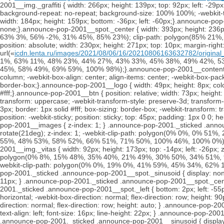
2001__img._graffiti { width: 266px; height: 139px; top: 92px; left: -29
background-repeat: no-repeat; background-size: 100% 100%; -webkit-tr
width: 184px; height: 159px; bottom: -36px; left: -60px;}.announce-pop
none;}.announce-pop-2001__spot._center { width: 393px; height: 236
63% 3%, 56% -2%, 31% 45%, 85% 23%); clip-path: polygon(85% 21%, 
position: absolute; width: 230px; height: 271px; top: 10px; margin-rig
url(«
icdn.lenta.ru/images/2021/08/06/16/20210806163632782/origin