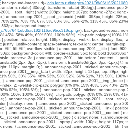
px; background-image: url(«
icdn.lenta.ru/images/2021/08/06/16/20210
ansform: rotate(-30deg); transform: rotate(-30deg);}.announce-pop-20
-2001__spot._right { width: 208px; height: 167px; bottom: -27px; right
px;}.announce-pop-2001__spot._sinusoid { width: 393px; height: 236p
78% 11%, 70% 7%, 67% 5%, 63% 3%, 56% -2%, 31% 45%, 85% 23%); mar
ht: 363px; background-image:
al_c76b764f1ebd5ac182f116ad95cc318c.png
»); background-repeat: no-repeat; background-size: 100% 100%; -webkit-clip-path: polygon(100% 1%, 63% 11%, 48% 23%, 44% 27%, 43% 33%, 45% 38%, 49% 42%, 53% 45%, 58% 49%, 69% 59%, 100% 98%); clip-path: polygon(100% 1%, 63% 11%, 48% 23%, 44% 27%, 43% 33%, 45% 38%, 49% 42%, 53% 45%, 58% 49%, 69% 59%, 100% 98%);}.announce-pop-2001__content { position: relative; height: 168px; display: -webkit-box; display: flex; -webkit-box-orient: vertical; -webkit-box-direction: normal; flex-direction: column; -webkit-box-align: center; align-items: center; -webkit-box-pack: justify; justify-content: space-between; text-align: center; margin-top: 32px; padding: 0 35px; width: 100%; max-width: 320px; box-sizing: border-box;}.announce-pop-2001__logo { width: 49px; height: 8px; color: #fff; fill: #fff; overflow: visible;}.announce-pop-2001__title { font: 900 20px/135% 'Source Serif Pro', serif; text-align: center; color: #fff;}.announce-pop-2001__btn { position: relative; width: 73px; height: 30px; background-color: #fff; border-radius: 3px; font: bold 10px/30px 'Helvetica Neue', Helvetica, Arial, sans-serif; color: #292929; text-transform: uppercase; -webkit-transform-style: preserve-3d; transform-style: preserve-3d;}.announce-pop-2001__btn:before { content: ''; position: absolute; width: 73px; height: 30px; top: 0; left: 0; border-radius: 3px; border: 1px solid #fff; box-sizing: border-box; -webkit-transform: translate3d(2px, 3px, -1px); transform: translate3d(2px, 3px, -1px);}@media screen and (max-width: 768px) { .announce-pop-2001._sticked { position: -webkit-sticky; position: sticky; top: 45px; padding: 1px 0 0; height: 110px; margin: 0; } .announce-pop-2001._sticked .announce-pop-2001__box { padding: 0; } .announce-pop-2001._sticked .announce-pop-2001__images { z-index: 1; } .announce-pop-2001._sticked .announce-pop-2001__img._tatu { width: 82px; height: 121px; top: 29px; right: initial; left: 27px; -webkit-transform: rotate(21deg); transform: rotate(21deg); z-index: 1; -webkit-clip-path: polygon(0% 0%, 0% 51%, 21% 56%, 39% 55%, 48% 53%, 58% 52%, 66% 51%, 71% 50%, 100% 46%, 100% 0%); clip-path: polygon(0% 0%, 0% 51%, 21% 56%, 39% 55%, 48% 53%, 58% 52%, 66% 51%, 71% 50%, 100% 46%, 100% 0%); } .announce-pop-2001._sticked .announce-pop-2001__img._fence { display: none; } .announce-pop-2001._sticked .announce-pop-2001__img._vitas { width: 92px; height: 173px; top: -14px; left: -26px; z-index: 2; -webkit-clip-path: polygon(0% 8%, 15% 48%, 35% 40%, 21% 49%, 30% 50%, 34% 51%, 92% 62%, 105% 6%); clip-path: polygon(0% 8%, 15% 48%, 35% 40%, 21% 49%, 30% 50%, 34% 51%, 92% 62%, 105% 6%); } .announce-pop-2001._sticked .announce-pop-2001__img._graffiti { width: 174px; height: 90px; top: 21px; left: -55px; -webkit-clip-path: polygon(0% 0%, 19% 0%, 41% 59%, 45% 34%, 62% 100%, 100% 100%, 100% 0%); clip-