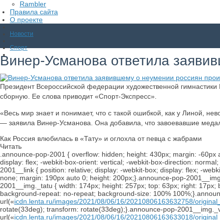
Rambler
Правила сайта
О проекте
Новости
Спорт
Винер-Усманова ответила заявив
Президент Всероссийской федерации художественной гимнастики 
сборную. Ее слова приводит «Спорт-Экспресс».
«Весь мир знает и понимает, что с такой ошибкой, как у Линой, 
— заявила Винер-Усманова. Она добавила, что завоевавшие медали
Как Россия влюбилась в «Тату» и оглохла от певца с жабрами
Читать
.announce-pop-2001 { overflow: hidden; height: 430px; margin: -60px a
display: flex; -webkit-box-orient: vertical; -webkit-box-direction: norm
2001__link { position: relative; display: -webkit-box; display: flex; -webk
none; margin: 190px auto 0; height: 200px;}.announce-pop-2001__img { 
2001__img._tatu { width: 174px; height: 257px; top: 63px; right: 17px;
background-repeat: no-repeat; background-size: 100% 100%;}.announce
url(«
icdn.lenta.ru/images/2021/08/06/16/20210806163632758/origi
rotate(33deg); transform: rotate(33deg);}.announce-pop-2001__img._vit
url(«
icdn.lenta.ru/images/2021/08/06/16/20210806163633018/origi