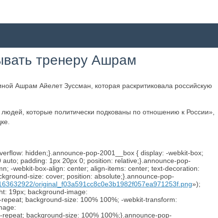
ывать тренеру Ашрам
иной Ашрам Айелет Зуссман, которая раскритиковала российскую
х людей, которые политически подкованы по отношению к России»,
ке.
overflow: hidden;}.announce-pop-2001__box { display: -webkit-box;
 0 auto; padding: 1px 20px 0; position: relative;}.announce-pop-
umn; -webkit-box-align: center; align-items: center; text-decoration:
ckground-size: cover; position: absolute;}.announce-pop-
06163632922/original_f03a591cc8c0e3b1982f057ea971253f.png
»);
ht: 19px; background-image:
-repeat; background-size: 100% 100%; -webkit-transform:
image:
o-repeat; background-size: 100% 100%;}.announce-pop-