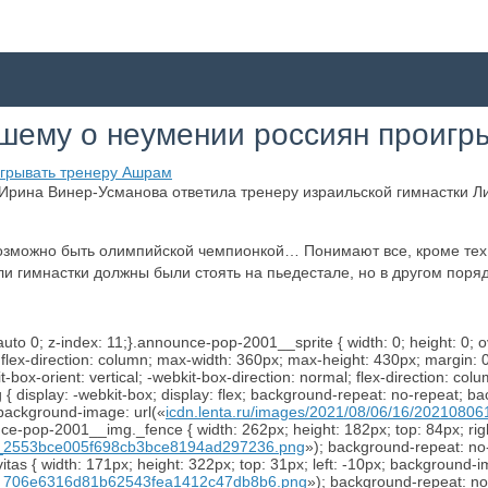
шему о неумении россиян проигр
Ирина Винер-Усманова ответила тренеру израильской гимнастки Л
невозможно быть олимпийской чемпионкой… Понимают все, кроме те
 гимнастки должны были стоять на пьедестале, но в другом поряд
uto 0; z-index: 11;}.announce-pop-2001__sprite { width: 0; height: 0; 
al; flex-direction: column; max-width: 360px; max-height: 430px; margin:
it-box-orient: vertical; -webkit-box-direction: normal; flex-direction: col
display: -webkit-box; display: flex; background-repeat: no-repeat; ba
 background-image: url(«
icdn.lenta.ru/images/2021/08/06/16/202108
-pop-2001__img._fence { width: 262px; height: 182px; top: 84px; rig
nal_2553bce005f698cb3bce8194ad297236.png
»); background-repeat: no
as { width: 171px; height: 322px; top: 31px; left: -10px; background-
nal_706e6316d81b62543fea1412c47db8b6.png
»); background-repeat: n