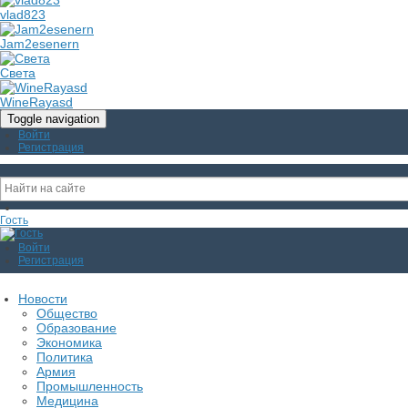
vlad823
Jam2esenern
Света
WineRayasd
Toggle navigation
Войти
Регистрация
Гость
Войти
Регистрация
Новости
Общество
Образование
Экономика
Политика
Армия
Промышленность
Медицина