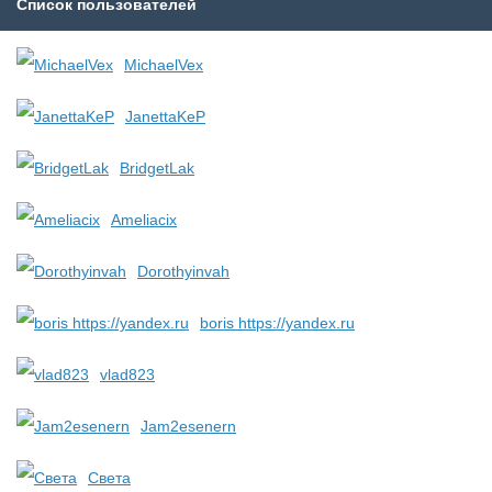
Список пользователей
MichaelVex
JanettaKeP
BridgetLak
Ameliacix
Dorothyinvah
boris https://yandex.ru
vlad823
Jam2esenern
Света