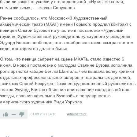
были ли какое-то успехи у его подопечной. «Ну мы же спели,
спели живьем», — сказал Саруханов.
Ранее сообщалось, что Московский Художественный
академический театр (МХАТ) имени Горького продлил контракт с
певицей Ольгой Бузовой на участие в постановке «Чудесный
грузин». Художественный руководитель культурного учреждения
Эдуард Бояков пообещал, что в ноябре спектакль «сыграют в том
виде, в котором он должен быть».
О том, что певица сыграет на сцене МХАТа, стало известно 6
июня. В новой постановке о молодом Сталине Бузова исполнила
роль артистки кабаре Беллы Шанталь, чем вызвала волну критики
отдельных профессиональных актеров и театральных деятелей,
таких как Сергей Безруков. Позднее художественный руководитель
театра Эдуард Бояков объяснил приглашение скандальной поп-
звезды, сравнив «феномен Бузовой» с популярностью
американского художника Энди Уорхола.
—
01.09.2021
14:18
Administrator