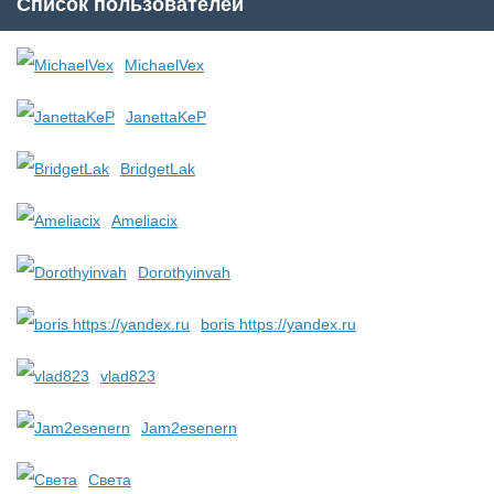
Список пользователей
MichaelVex
JanettaKeP
BridgetLak
Ameliacix
Dorothyinvah
boris https://yandex.ru
vlad823
Jam2esenern
Света