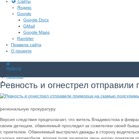
Сайты
Яндекс
Google
Google Docs
GMail
Google Maps
Rambler
Правила сайта
О проекте
Новости
Политика
Ревность и огнестрел отправили
региональную прокуратуру.
Версия следствия предполагает, что житель Владивостока в февра
своим детищем, обвиняемый проследил за сожителем своей бывшей
с приятелем. Обвиняемый выстрелил дважды в сторону водительско
салона автомобиля, вторая пуля зацепила лишь куртку приятеля п