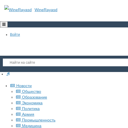
WineRayasd
Toggle
navigation
Войти
Регистрация
Новости
Гость
Общество
Образование
Войти
Экономика
Регистрация
Политика
Армия
Промышленность
Медицина