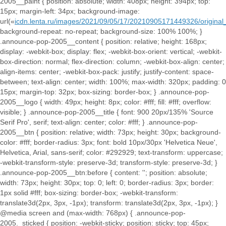
2005__paint { position: absolute; width: 408px; height: 394px; top:
15px; margin-left: 34px; background-image:
url(«
icdn.lenta.ru/images/2021/09/05/17/20210905171449326/origi