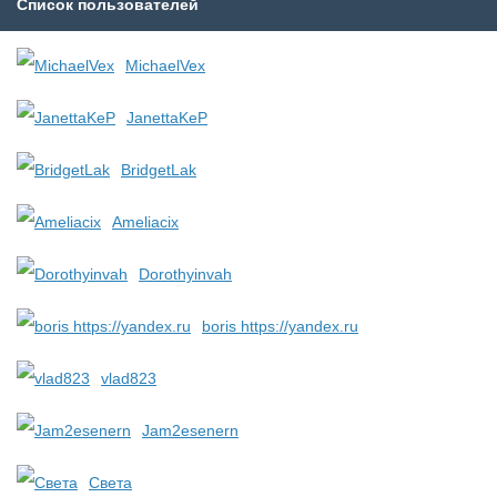
Список пользователей
MichaelVex
JanettaKeP
BridgetLak
Ameliacix
Dorothyinvah
boris https://yandex.ru
vlad823
Jam2esenern
Света