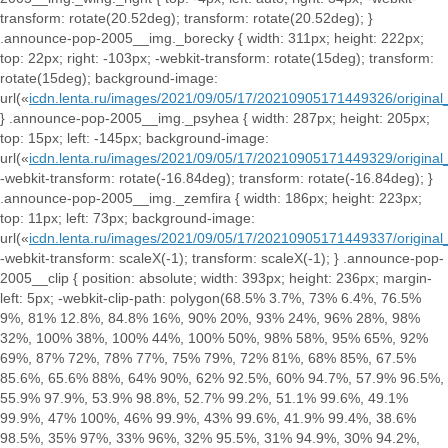
transform: rotate(20.52deg); transform: rotate(20.52deg); }
.announce-pop-2005__img._borecky { width: 311px; height: 222px;
top: 22px; right: -103px; -webkit-transform: rotate(15deg); transform:
rotate(15deg); background-image:
url(«
icdn.lenta.ru/images/2021/09/05/17/20210905171449326/origi
} .announce-pop-2005__img._psyhea { width: 287px; height: 205px;
top: 15px; left: -145px; background-image:
url(«
icdn.lenta.ru/images/2021/09/05/17/20210905171449329/origin
-webkit-transform: rotate(-16.84deg); transform: rotate(-16.84deg); }
.announce-pop-2005__img._zemfira { width: 186px; height: 223px;
top: 11px; left: 73px; background-image:
url(«
icdn.lenta.ru/images/2021/09/05/17/20210905171449337/origi
-webkit-transform: scaleX(-1); transform: scaleX(-1); } .announce-pop-
2005__clip { position: absolute; width: 393px; height: 236px; margin-
left: 5px; -webkit-clip-path: polygon(68.5% 3.7%, 73% 6.4%, 76.5%
9%, 81% 12.8%, 84.8% 16%, 90% 20%, 93% 24%, 96% 28%, 98%
32%, 100% 38%, 100% 44%, 100% 50%, 98% 58%, 95% 65%, 92%
69%, 87% 72%, 78% 77%, 75% 79%, 72% 81%, 68% 85%, 67.5%
85.6%, 65.6% 88%, 64% 90%, 62% 92.5%, 60% 94.7%, 57.9% 96.5%,
55.9% 97.9%, 53.9% 98.8%, 52.7% 99.2%, 51.1% 99.6%, 49.1%
99.9%, 47% 100%, 46% 99.9%, 43% 99.6%, 41.9% 99.4%, 38.6%
98.5%, 35% 97%, 33% 96%, 32% 95.5%, 31% 94.9%, 30% 94.2%,