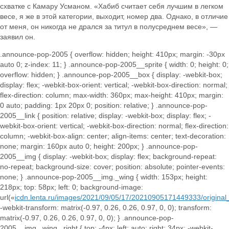
схватке с Камару Усманом. «Хабиб считает себя лучшим в легком
весе, я же в этой категории, выходит, номер два. Однако, в отличие
от меня, он никогда не дрался за титул в полусреднем весе», —
заявил он.
.announce-pop-2005 { overflow: hidden; height: 410px; margin: -30px
auto 0; z-index: 11; } .announce-pop-2005__sprite { width: 0; height: 0;
overflow: hidden; } .announce-pop-2005__box { display: -webkit-box;
display: flex; -webkit-box-orient: vertical; -webkit-box-direction: normal;
flex-direction: column; max-width: 360px; max-height: 410px; margin:
0 auto; padding: 1px 20px 0; position: relative; } .announce-pop-
2005__link { position: relative; display: -webkit-box; display: flex; -
webkit-box-orient: vertical; -webkit-box-direction: normal; flex-direction:
column; -webkit-box-align: center; align-items: center; text-decoration:
none; margin: 160px auto 0; height: 200px; } .announce-pop-
2005__img { display: -webkit-box; display: flex; background-repeat:
no-repeat; background-size: cover; position: absolute; pointer-events:
none; } .announce-pop-2005__img._wing { width: 153px; height:
218px; top: 58px; left: 0; background-image:
url(«
icdn.lenta.ru/images/2021/09/05/17/20210905171449333/origi
-webkit-transform: matrix(-0.97, 0.26, 0.26, 0.97, 0, 0); transform:
matrix(-0.97, 0.26, 0.26, 0.97, 0, 0); } .announce-pop-
2005__img._wing._right { top: -4px; left: auto; right: 34px; -webkit-