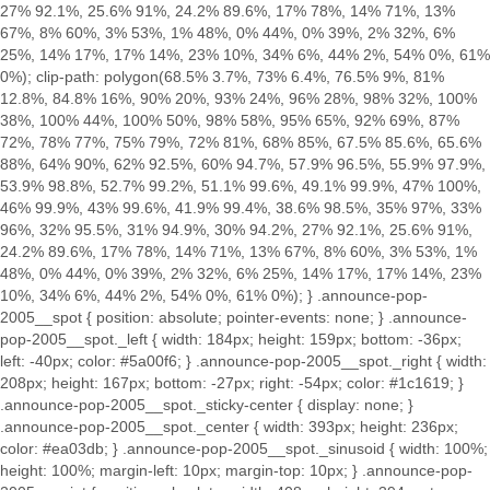
27% 92.1%, 25.6% 91%, 24.2% 89.6%, 17% 78%, 14% 71%, 13%
67%, 8% 60%, 3% 53%, 1% 48%, 0% 44%, 0% 39%, 2% 32%, 6%
25%, 14% 17%, 17% 14%, 23% 10%, 34% 6%, 44% 2%, 54% 0%, 61%
0%); clip-path: polygon(68.5% 3.7%, 73% 6.4%, 76.5% 9%, 81%
12.8%, 84.8% 16%, 90% 20%, 93% 24%, 96% 28%, 98% 32%, 100%
38%, 100% 44%, 100% 50%, 98% 58%, 95% 65%, 92% 69%, 87%
72%, 78% 77%, 75% 79%, 72% 81%, 68% 85%, 67.5% 85.6%, 65.6%
88%, 64% 90%, 62% 92.5%, 60% 94.7%, 57.9% 96.5%, 55.9% 97.9%,
53.9% 98.8%, 52.7% 99.2%, 51.1% 99.6%, 49.1% 99.9%, 47% 100%,
46% 99.9%, 43% 99.6%, 41.9% 99.4%, 38.6% 98.5%, 35% 97%, 33%
96%, 32% 95.5%, 31% 94.9%, 30% 94.2%, 27% 92.1%, 25.6% 91%,
24.2% 89.6%, 17% 78%, 14% 71%, 13% 67%, 8% 60%, 3% 53%, 1%
48%, 0% 44%, 0% 39%, 2% 32%, 6% 25%, 14% 17%, 17% 14%, 23%
10%, 34% 6%, 44% 2%, 54% 0%, 61% 0%); } .announce-pop-
2005__spot { position: absolute; pointer-events: none; } .announce-
pop-2005__spot._left { width: 184px; height: 159px; bottom: -36px;
left: -40px; color: #5a00f6; } .announce-pop-2005__spot._right { width:
208px; height: 167px; bottom: -27px; right: -54px; color: #1c1619; }
.announce-pop-2005__spot._sticky-center { display: none; }
.announce-pop-2005__spot._center { width: 393px; height: 236px;
color: #ea03db; } .announce-pop-2005__spot._sinusoid { width: 100%;
height: 100%; margin-left: 10px; margin-top: 10px; } .announce-pop-