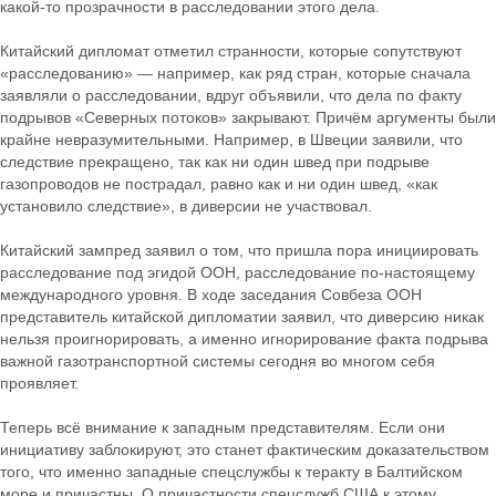
какой-то прозрачности в расследовании этого дела.
Китайский дипломат отметил странности, которые сопутствуют
«расследованию» — например, как ряд стран, которые сначала
заявляли о расследовании, вдруг объявили, что дела по факту
подрывов «Северных потоков» закрывают. Причём аргументы были
крайне невразумительными. Например, в Швеции заявили, что
следствие прекращено, так как ни один швед при подрыве
газопроводов не пострадал, равно как и ни один швед, «как
установило следствие», в диверсии не участвовал.
Китайский зампред заявил о том, что пришла пора инициировать
расследование под эгидой ООН, расследование по-настоящему
международного уровня. В ходе заседания Совбеза ООН
представитель китайской дипломатии заявил, что диверсию никак
нельзя проигнорировать, а именно игнорирование факта подрыва
важной газотранспортной системы сегодня во многом себя
проявляет.
Теперь всё внимание к западным представителям. Если они
инициативу заблокируют, это станет фактическим доказательством
того, что именно западные спецслужбы к теракту в Балтийском
море и причастны. О причастности спецслужб США к этому