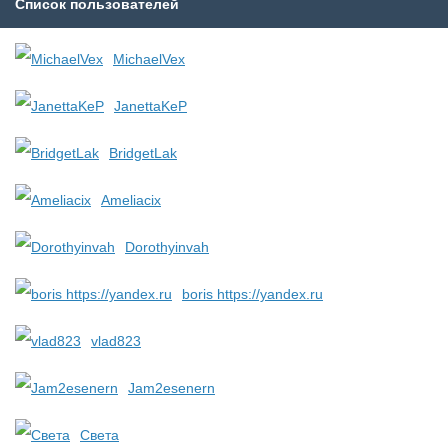
Список пользователей
MichaelVex
JanettaKeP
BridgetLak
Ameliacix
Dorothyinvah
boris https://yandex.ru
vlad823
Jam2esenern
Света