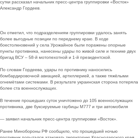
сутки рассказал начальник пресс-центра группировки «Восток»
Александр Гордеев.
Он отметил, что подразделениям группировки удалось занять
более выгодные позиции по переднему краю. В ходе
боестолкновений у села Урожайное были поражены опорные
пункты противника, нанесены удары по живой силе и технике двух
бригад ВСУ – 58-й мотопехотной и 1-й президентской.
По словам Гордеева, удары по противнику наносились
бомбардировочной авиацией, артиллерией, а также тяжёлыми
огнемётами системами. В результате украинская сторона потеряла
более ста военнослужащих.
В течение прошедших суток уничтожено до 105 военнослужащих
противника, две буксируемые гаубицы М777 и три автомобиля
— заявил начальник пресс-центра группировки «Восток».
Ранее Минобороны РФ сообщило, что прошедшей ночью
противник попытался атаковать территорию Краснодарского края