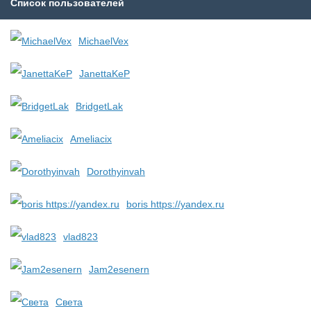
Список пользователей
MichaelVex
JanettaKeP
BridgetLak
Ameliacix
Dorothyinvah
boris https://yandex.ru
vlad823
Jam2esenern
Света