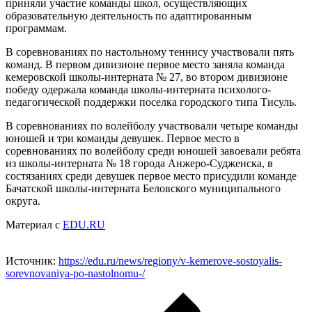
приняли участие команды школ, осуществляющих
образовательную деятельность по адаптированным
программам.
В соревнованиях по настольному теннису участвовали пять
команд. В первом дивизионе первое место заняла команда
кемеровской школы-интерната № 27, во втором дивизионе
победу одержала команда школы-интерната психолого-
педагогической поддержки поселка городского типа Тисуль.
В соревнованиях по волейболу участвовали четыре команды
юношей и три команды девушек. Первое место в
соревнованиях по волейболу среди юношей завоевали ребята
из школы-интерната № 18 города Анжеро-Судженска, в
состязаниях среди девушек первое место присудили команде
Бачатской школы-интерната Беловского муниципального
округа.
Материал с
EDU.RU
Источник:
https://edu.ru/news/regiony/v-kemerove-sostoyalis-
sorevnovaniya-po-nastolnomu-/