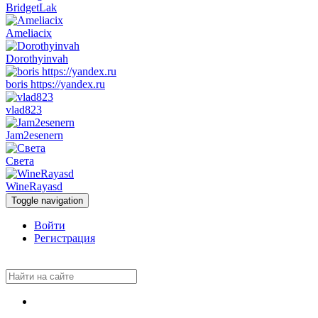
BridgetLak
Ameliacix
Dorothyinvah
boris https://yandex.ru
vlad823
Jam2esenern
Света
WineRayasd
Toggle navigation
Войти
Регистрация