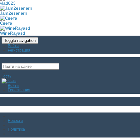
vlad823
Jam2esenern
Света
WineRayasd
Toggle navigation
Войти
Регистрация
Гость
Войти
Регистрация
Новости
Политика