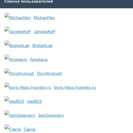
Список пользователей
MichaelVex
JanettaKeP
BridgetLak
Ameliacix
Dorothyinvah
boris https://yandex.ru
vlad823
Jam2esenern
Света