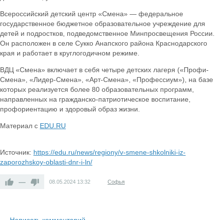
Всероссийский детский центр «Смена» — федеральное
государственное бюджетное образовательное учреждение для
детей и подростков, подведомственное Минпросвещения России.
Он расположен в селе Сукко Анапского района Краснодарского
края и работает в круглогодичном режиме.
ВДЦ «Смена» включает в себя четыре детских лагеря («Профи-
Смена», «Лидер-Смена», «Арт-Смена», «Профессиум»), на базе
которых реализуется более 80 образовательных программ,
направленных на гражданско-патриотическое воспитание,
профориентацию и здоровый образ жизни.
Материал с
EDU.RU
Источник:
https://edu.ru/news/regiony/v-smene-shkolniki-iz-
zaporozhskoy-oblasti-dnr-i-ln/
—
08.05.2024
13:32
Софья