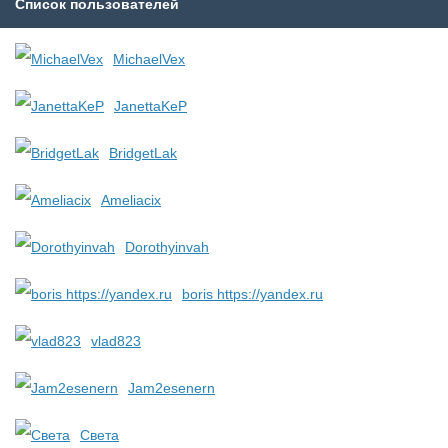
Список пользователей
MichaelVex
JanettaKeP
BridgetLak
Ameliacix
Dorothyinvah
boris https://yandex.ru
vlad823
Jam2esenern
Света