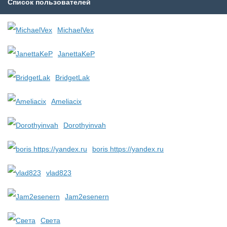
Список пользователей
MichaelVex
JanettaKeP
BridgetLak
Ameliacix
Dorothyinvah
boris https://yandex.ru
vlad823
Jam2esenern
Света