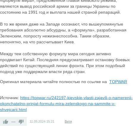
«формуле мира», предложенной главой киевского режима,
являются вывод российской армии за границы Украины по
состоянию на 1991 год и выплата нашей страной репараций.
В то же время даже на Западе осознают, что вышеупомянутые
требования абсолютно абсурдны, а «формула», разработанная
Зеленским, попросту нежизнеспособна. Таким образом,
непонятно, на что рассчитывает Киев.
Между тем собственную формулу мира сегодня активно
продвигает Китай. Последняя предусматривает остановку боевых
действий по существующей линии фронта. При этом подобный
подход уже поддержали власти ряда стран.
Оригинал материала читайте полностью по ссылке на
TOPWAR
Источник:
https://topwar.ru/242197-kievskie-vlasti-zajavili-o-namerenii-
okonchatelno-prinjat-formulu-mira-zelenskogo-na-sammite-v-
shvejcarii.html
—
11.05.2024
15:21
Витя