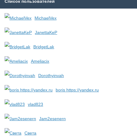
Список пользователей
MichaelVex
JanettaKeP
BridgetLak
Ameliacix
Dorothyinvah
boris https://yandex.ru
vlad823
Jam2esenern
Света