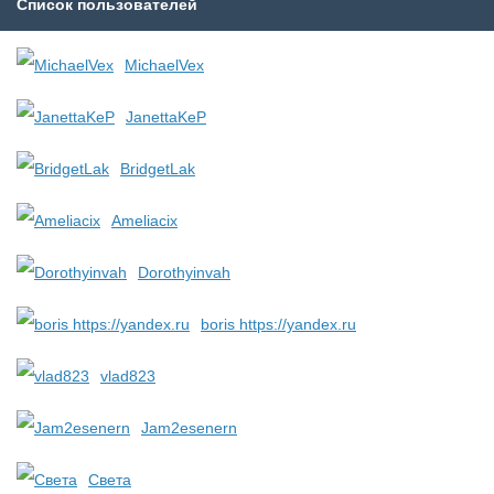
Список пользователей
MichaelVex
JanettaKeP
BridgetLak
Ameliacix
Dorothyinvah
boris https://yandex.ru
vlad823
Jam2esenern
Света