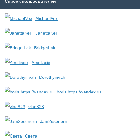
Список пользователей
MichaelVex
JanettaKeP
BridgetLak
Ameliacix
Dorothyinvah
boris https://yandex.ru
vlad823
Jam2esenern
Света