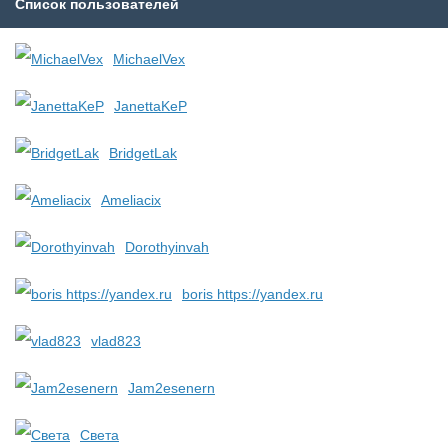
Список пользователей
MichaelVex
JanettaKeP
BridgetLak
Ameliacix
Dorothyinvah
boris https://yandex.ru
vlad823
Jam2esenern
Света