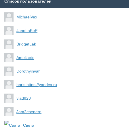
Список пользователей
MichaelVex
JanettaKeP
BridgetLak
Ameliacix
Dorothyinvah
boris https://yandex.ru
vlad823
Jam2esenern
Света